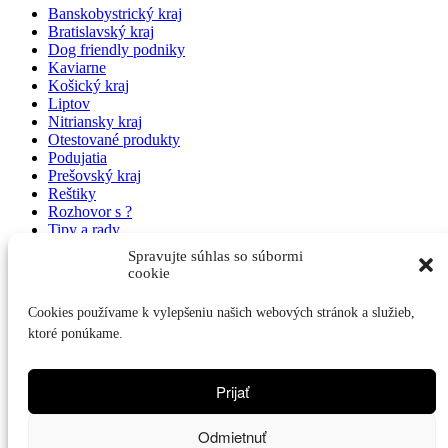
Banskobystrický kraj
Bratislavský kraj
Dog friendly podniky
Kaviarne
Košický kraj
Liptov
Nitriansky kraj
Otestované produkty
Podujatia
Prešovský kraj
Reštiky
Rozhovor s ?
Tipy a rady
Trenčiansky kraj
Spravujte súhlas so súbormi
Trnavský kraj
cookie
Ubytovanie pre páničkov a psíkov
Video
Cookies používame k vylepšeniu našich webových stránok a služieb,
Výlet so psíkom
ktoré ponúkame.
Vysoké Tatry
Zahraničie
Zaujímavosti
Prijať
Žilinský kraj
Najnovšie články
Odmietnuť