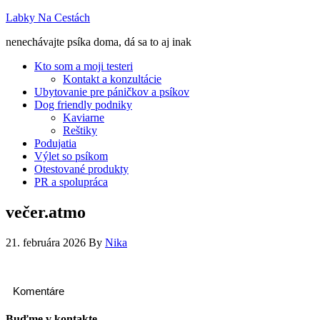
Labky Na Cestách
nenechávajte psíka doma, dá sa to aj inak
Kto som a moji testeri
Kontakt a konzultácie
Ubytovanie pre páničkov a psíkov
Dog friendly podniky
Kaviarne
Reštiky
Podujatia
Výlet so psíkom
Otestované produkty
PR a spolupráca
večer.atmo
21. februára 2026
By
Nika
Komentáre
Buďme v kontakte