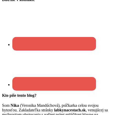
Kto píše tento blog?
Som
Nika
(Veronika Mandúchová), psíčkarka celou svojou
bytosťou. Zakladateľka stránky
labkynacestach.sk
, venujúcej sa
možnostiam ubytovania s našimi psími miláčikmi hlavne na