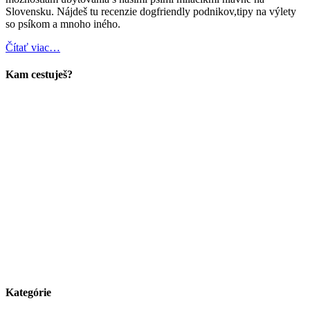
Slovensku. Nájdeš tu recenzie dogfriendly podnikov,tipy na výlety
so psíkom a mnoho iného.
Čítať viac…
Kam cestuješ?
Kategórie