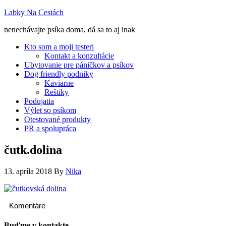
Labky Na Cestách
nenechávajte psíka doma, dá sa to aj inak
Kto som a moji testeri
Kontakt a konzultácie
Ubytovanie pre páničkov a psíkov
Dog friendly podniky
Kaviarne
Reštiky
Podujatia
Výlet so psíkom
Otestované produkty
PR a spolupráca
čutk.dolina
13. apríla 2018
By
Nika
Komentáre
Buďme v kontakte