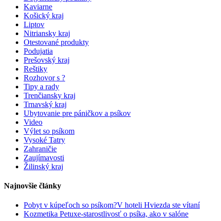
Kaviarne
Košický kraj
Liptov
Nitriansky kraj
Otestované produkty
Podujatia
Prešovský kraj
Reštiky
Rozhovor s ?
Tipy a rady
Trenčiansky kraj
Trnavský kraj
Ubytovanie pre páničkov a psíkov
Video
Výlet so psíkom
Vysoké Tatry
Zahraničie
Zaujímavosti
Žilinský kraj
Najnovšie články
Pobyt v kúpeľoch so psíkom?V hoteli Hviezda ste vítaní
Kozmetika Petuxe-starostlivosť o psíka, ako v salóne