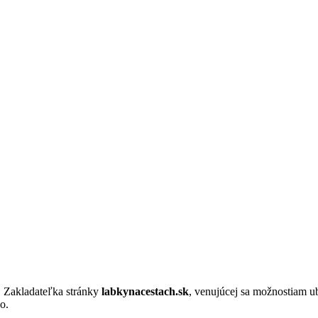
. Zakladateľka stránky
labkynacestach.sk
, venujúcej sa možnostiam u
o.