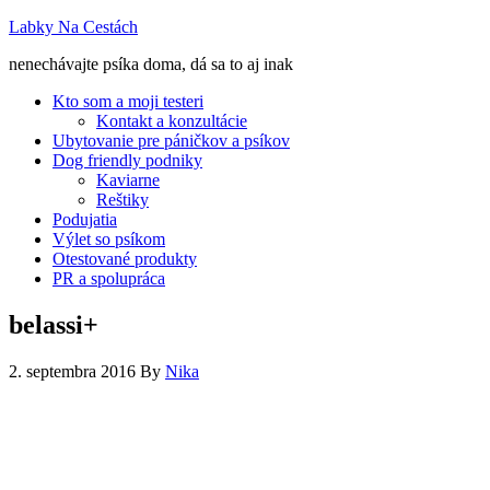
Labky Na Cestách
nenechávajte psíka doma, dá sa to aj inak
Kto som a moji testeri
Kontakt a konzultácie
Ubytovanie pre páničkov a psíkov
Dog friendly podniky
Kaviarne
Reštiky
Podujatia
Výlet so psíkom
Otestované produkty
PR a spolupráca
belassi+
2. septembra 2016
By
Nika