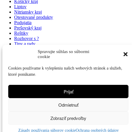
Košický kraj
Liptov
Nitriansky kraj
Otestované produkty
Podujatia
Prešovský kraj
Reštiky
Rozhovor s ?
Tipy a rady
Trenčiansky kraj
Spravujte súhlas so súbormi
Trnavský kraj
cookie
Ubytovanie pre páničkov a psíkov
Video
Cookies používame k vylepšeniu našich webových stránok a služieb,
Výlet so psíkom
ktoré ponúkame.
Vysoké Tatry
Zahraničie
Zaujímavosti
Prijať
Žilinský kraj
Najnovšie články
Odmietnuť
Pobyt v kúpeľoch so psíkom?V hoteli Hviezda ste vítaní
Zobraziť predvoľby
Kozmetika Petuxe-starostlivosť o psíka, ako v salóne
Copyright © 2026 Veronika Línerová
Zásady používania súborov cookie
Ochrana osobných údajov