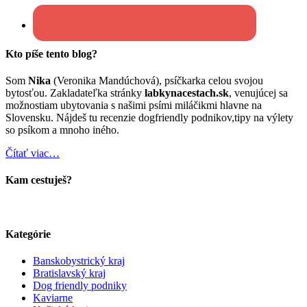
Kto píše tento blog?
Som
Nika
(Veronika Mandúchová), psíčkarka celou svojou
bytosťou. Zakladateľka stránky
labkynacestach.sk
, venujúcej sa
možnostiam ubytovania s našimi psími miláčikmi hlavne na
Slovensku. Nájdeš tu recenzie dogfriendly podnikov,tipy na výlety
so psíkom a mnoho iného.
Čítať viac…
Kam cestuješ?
Kategórie
Banskobystrický kraj
Bratislavský kraj
Dog friendly podniky
Kaviarne