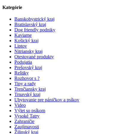
Kategórie
Banskobystrický kraj
Bratislavský kraj
Dog friendly podniky
Kaviarne
Košický kraj
Liptov
Nitriansky kraj
Otestované produkty
Podujatia
Prešovský kraj
Reštiky
Rozhovor s ?
Tipy a rady
Trenčiansky kraj
Trnavský kraj
Ubytovanie pre páničkov a psíkov
Video
Výlet so psíkom
Vysoké Tatry
Zahraničie
Zaujímavosti
Žilinský kraj