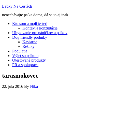
Labky Na Cestách
nenechávajte psíka doma, dá sa to aj inak
Kto som a moji testeri
Kontakt a konzultácie
Ubytovanie pre páničkov a psíkov
Dog friendly podniky
Kaviarne
Reštiky
Podujatia
Výlet so psíkom
Otestované produkty
PR a spolupráca
tarasmokovec
22. júla 2016
By
Nika