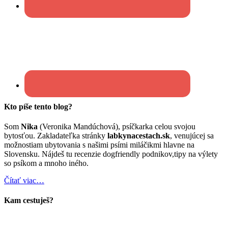
Kto píše tento blog?
Som
Nika
(Veronika Mandúchová), psíčkarka celou svojou
bytosťou. Zakladateľka stránky
labkynacestach.sk
, venujúcej sa
možnostiam ubytovania s našimi psími miláčikmi hlavne na
Slovensku. Nájdeš tu recenzie dogfriendly podnikov,tipy na výlety
so psíkom a mnoho iného.
Čítať viac…
Kam cestuješ?