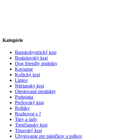
Kategórie
Banskobystrický kraj
Bratislavský kraj
Dog friendly podniky
Kaviarne
Košický kraj
Liptov
Nitriansky kraj
Otestované produkty
Podujatia
Prešovský kraj
Reštiky
Rozhovor s ?
Tipy a rady
Trenčiansky kraj
Trnavský kraj
Ubytovanie pre páničkov a psíkov