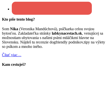
Kto píše tento blog?
Som
Nika
(Veronika Mandúchová), psíčkarka celou svojou
bytosťou. Zakladateľka stránky
labkynacestach.sk
, venujúcej sa
možnostiam ubytovania s našimi psími miláčikmi hlavne na
Slovensku. Nájdeš tu recenzie dogfriendly podnikov,tipy na výlety
so psíkom a mnoho iného.
Čítať viac…
Kam cestuješ?