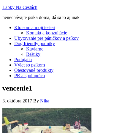
Labky Na Cestách
nenechávajte psíka doma, dá sa to aj inak
Kto som a moji testeri
Kontakt a konzultácie
Ubytovanie pre páničkov a psíkov
Dog friendly podniky
Kaviarne
Reštiky
Podujatia
Výlet so psíkom
Otestované produkty
PR a spolupráca
vencenie1
3. októbra 2017
By
Nika