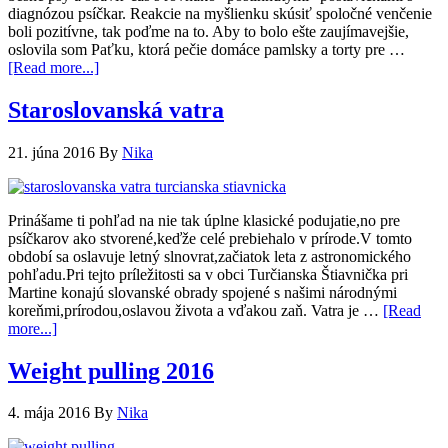
diagnózou psíčkar. Reakcie na myšlienku skúsiť spoločné venčenie
boli pozitívne, tak poďme na to. Aby to bolo ešte zaujímavejšie,
oslovila som Paťku, ktorá pečie domáce pamlsky a torty pre …
[Read more...]
Staroslovanská vatra
21. júna 2016
By
Nika
Prinášame ti pohľad na nie tak úplne klasické podujatie,no pre
psíčkarov ako stvorené,keďže celé prebiehalo v prírode.V tomto
období sa oslavuje letný slnovrat,začiatok leta z astronomického
pohľadu.Pri tejto príležitosti sa v obci Turčianska Štiavnička pri
Martine konajú slovanské obrady spojené s našimi národnými
koreňmi,prírodou,oslavou života a vďakou zaň. Vatra je …
[Read
more...]
Weight pulling 2016
4. mája 2016
By
Nika