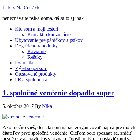
Labky Na Cestách
nenechávajte psíka doma, dá sa to aj inak
Kto som a moji testeri
Kontakt a konzultácie
Ubytovanie pre páničkov a psíkov
Dog friendly podniky
Kaviarne
Reštiky
Podujatia
Výlet so psíkom
Otestované produkty
PR a spolupráca
1. spoločné venčenie dopadlo super
5. októbra 2017
By
Nika
Ako možno vieš, dostala som nápad zorganizovať najmä pre mojch
čitateľov prvé spoločné venčenie. Cieľom bolo spoznať sa, zničiť
besné psy a stráviť čas s rovnako "postihnutými" postavičkami s