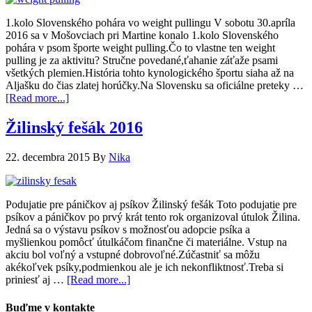
1.kolo Slovenského pohára vo weight pullingu V sobotu 30.apríla
2016 sa v Mošovciach pri Martine konalo 1.kolo Slovenského
pohára v psom športe weight pulling.Čo to vlastne ten weight
pulling je za aktivitu? Stručne povedané,ťahanie záťaže psami
všetkých plemien.História tohto kynologického športu siaha až na
Aljašku do čias zlatej horúčky.Na Slovensku sa oficiálne preteky …
[Read more...]
Žilinský fešák 2016
22. decembra 2015
By
Nika
Podujatie pre páničkov aj psíkov Žilinský fešák Toto podujatie pre
psíkov a páničkov po prvý krát tento rok organizoval útulok Žilina.
Jedná sa o výstavu psíkov s možnosťou adopcie psíka a
myšlienkou pomôcť útulkáčom finančne či materiálne. Vstup na
akciu bol voľný a vstupné dobrovoľné.Zúčastniť sa môžu
akékoľvek psíky,podmienkou ale je ich nekonfliktnosť.Treba si
priniesť aj …
[Read more...]
Buďme v kontakte