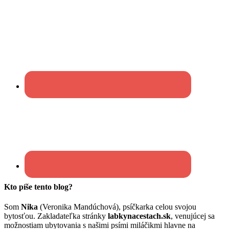
Kto píše tento blog?
Som
Nika
(Veronika Mandúchová), psíčkarka celou svojou
bytosťou. Zakladateľka stránky
labkynacestach.sk
, venujúcej sa
možnostiam ubytovania s našimi psími miláčikmi hlavne na