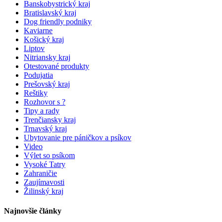
Banskobystrický kraj
Bratislavský kraj
Dog friendly podniky
Kaviarne
Košický kraj
Liptov
Nitriansky kraj
Otestované produkty
Podujatia
Prešovský kraj
Reštiky
Rozhovor s ?
Tipy a rady
Trenčiansky kraj
Trnavský kraj
Ubytovanie pre páničkov a psíkov
Video
Výlet so psíkom
Vysoké Tatry
Zahraničie
Zaujímavosti
Žilinský kraj
Najnovšie články