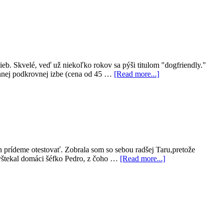
žieb. Skvelé, veď už niekoľko rokov sa pýši titulom "dogfriendly."
annej podkrovnej izbe (cena od 45 …
[Read more...]
ch prídeme otestovať. Zobrala som so sebou radšej Taru,pretože
 vyštekal domáci šéfko Pedro, z čoho …
[Read more...]