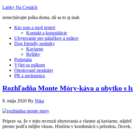
Labky Na Cestách
nenechávajte psíka doma, dá sa to aj inak
Kto som a moji testeri
Kontakt a konzultácie
Ubytovanie pre páničkov a psíkov
Dog friendly podniky
Kaviarne
Reštiky
Podujatia
Výlet so psíkom
Otestované produkty
PR a spolupráca
Rozhľadňa Monte Móry-káva a ubytko s 
8. mája 2020
By
Nika
Priprav sa, že v tejto recenzii ubytovania a vlastne aj kaviarne, ná
presne podľa môjho vkusu. História v kombinácii s prírodou, človek