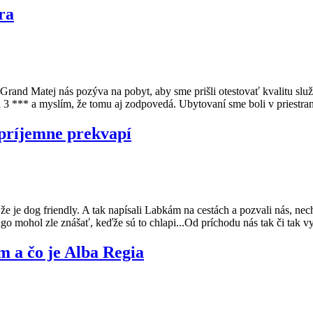
ra
 Grand Matej nás pozýva na pobyt, aby sme prišli otestovať kvalitu slu
á 3 *** a myslím, že tomu aj zodpovedá. Ubytovaní sme boli v priestr
 príjemne prekvapí
že je dog friendly. A tak napísali Labkám na cestách a pozvali nás, ne
Frigo mohol zle znášať, keďže sú to chlapi...Od príchodu nás tak či tak
m a čo je Alba Regia