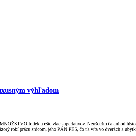
luxusným výhľadom
jdeš MNOŽSTVO fotiek a ešte viac superlatívov. Neušetrím ťa ani od his
, ktorý robí prácu srdcom, jeho PÁN PES, čo ťa víta vo dverách a uby