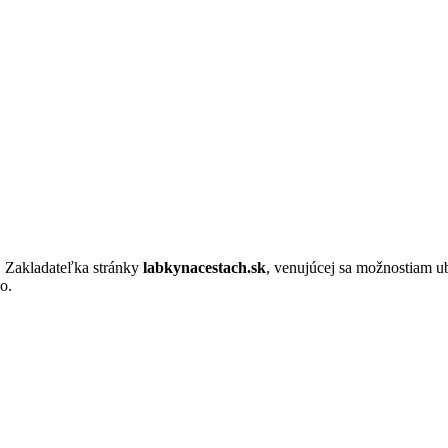
. Zakladateľka stránky
labkynacestach.sk
, venujúcej sa možnostiam u
o.