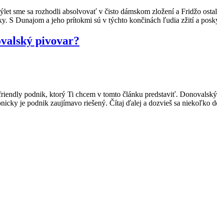
 výlet sme sa rozhodli absolvovať v čisto dámskom zložení a Fridžo os
. S Dunajom a jeho prítokmi sú v týchto končinách ľudia zžití a posky
ovalský pivovar?
riendly podnik, ktorý Ti chcem v tomto článku predstaviť. Donovalsk
nicky je podnik zaujímavo riešený. Čítaj ďalej a dozvieš sa niekoľko