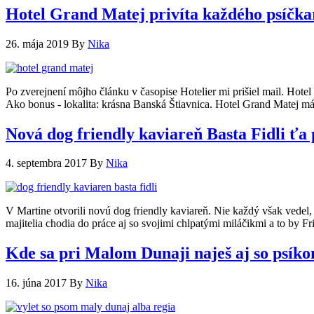
Hotel Grand Matej privíta každého psíčka
26. mája 2019
By
Nika
Po zverejnení môjho článku v časopise Hotelier mi prišiel mail. Hotel
Ako bonus - lokalita: krásna Banská Štiavnica. Hotel Grand Matej m
Nová dog friendly kaviareň Basta Fidli ťa
4. septembra 2017
By
Nika
V Martine otvorili novú dog friendly kaviareň. Nie každý však vedel, 
majitelia chodia do práce aj so svojimi chlpatými miláčikmi a to by 
Kde sa pri Malom Dunaji naješ aj so psíko
16. júna 2017
By
Nika