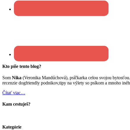
Kto píše tento blog?
Som
Nika
(Veronika Mandúchová), psíčkarka celou svojou bytosťou
recenzie dogfriendly podnikov,tipy na výlety so psíkom a mnoho inéh
Čítať viac…
Kam cestuješ?
Kategórie