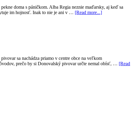
tal pekne doma s páničkom. Alba Regia neznie maďarsky, aj keď sa
tuje im hojnosť. Inak to nie je ani v …
[Read more...]
ý pivovar sa nachádza priamo v centre obce na veľkom
 dôvodov, prečo by si Donovalský pivovar určte nemal obísť, …
[Read