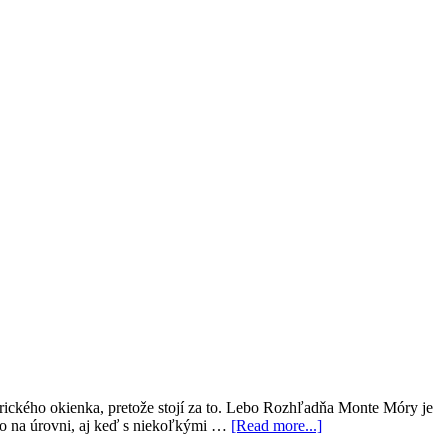
torického okienka, pretože stojí za to. Lebo Rozhľadňa Monte Móry je
tko na úrovni, aj keď s niekoľkými …
[Read more...]