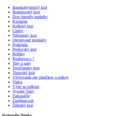
Banskobystrický kraj
Bratislavský kraj
Dog friendly podniky
Kaviarne
Košický kraj
Liptov
Nitriansky kraj
Otestované produkty
Podujatia
Prešovský kraj
Reštiky
Rozhovor s ?
Tipy a rady
Trenčiansky kraj
Trnavský kraj
Ubytovanie pre páničkov a psíkov
Video
Výlet so psíkom
Vysoké Tatry
Zahraničie
Zaujímavosti
Žilinský kraj
Najnovšie články