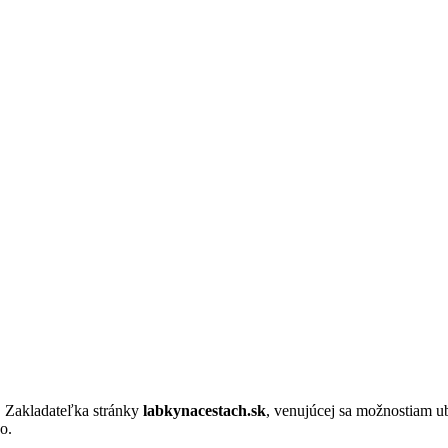
. Zakladateľka stránky
labkynacestach.sk
, venujúcej sa možnostiam u
o.