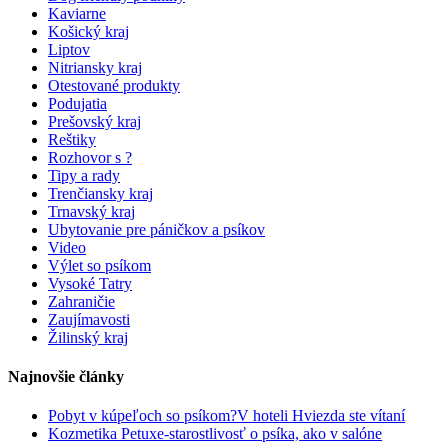
Kaviarne
Košický kraj
Liptov
Nitriansky kraj
Otestované produkty
Podujatia
Prešovský kraj
Reštiky
Rozhovor s ?
Tipy a rady
Trenčiansky kraj
Trnavský kraj
Ubytovanie pre páničkov a psíkov
Video
Výlet so psíkom
Vysoké Tatry
Zahraničie
Zaujímavosti
Žilinský kraj
Najnovšie články
Pobyt v kúpeľoch so psíkom?V hoteli Hviezda ste vítaní
Kozmetika Petuxe-starostlivosť o psíka, ako v salóne