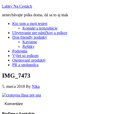
Labky Na Cestách
nenechávajte psíka doma, dá sa to aj inak
Kto som a moji testeri
Kontakt a konzultácie
Ubytovanie pre páničkov a psíkov
Dog friendly podniky
Kaviarne
Reštiky
Podujatia
Výlet so psíkom
Otestované produkty
PR a spolupráca
IMG_7473
5. marca 2018
By
Nika
Komentáre
Buďme v kontakte