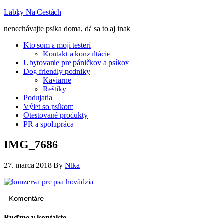
Labky Na Cestách
nenechávajte psíka doma, dá sa to aj inak
Kto som a moji testeri
Kontakt a konzultácie
Ubytovanie pre páničkov a psíkov
Dog friendly podniky
Kaviarne
Reštiky
Podujatia
Výlet so psíkom
Otestované produkty
PR a spolupráca
IMG_7686
27. marca 2018
By
Nika
Komentáre
Buďme v kontakte