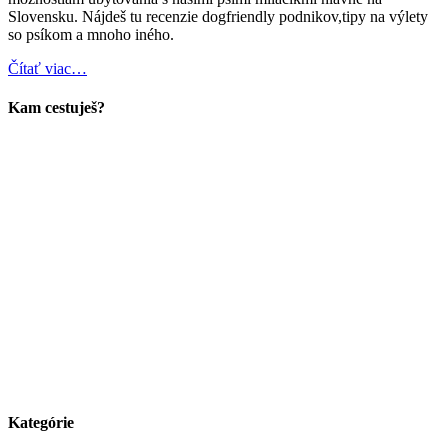
Slovensku. Nájdeš tu recenzie dogfriendly podnikov,tipy na výlety
so psíkom a mnoho iného.
Čítať viac…
Kam cestuješ?
Kategórie