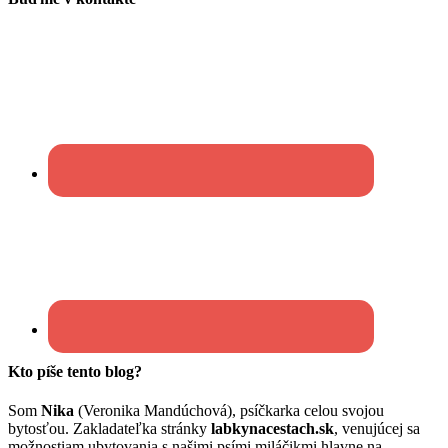
Kto píše tento blog?
Som
Nika
(Veronika Mandúchová), psíčkarka celou svojou
bytosťou. Zakladateľka stránky
labkynacestach.sk
, venujúcej sa
možnostiam ubytovania s našimi psími miláčikmi hlavne na