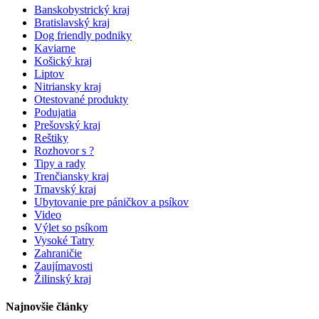
Banskobystrický kraj
Bratislavský kraj
Dog friendly podniky
Kaviarne
Košický kraj
Liptov
Nitriansky kraj
Otestované produkty
Podujatia
Prešovský kraj
Reštiky
Rozhovor s ?
Tipy a rady
Trenčiansky kraj
Trnavský kraj
Ubytovanie pre páničkov a psíkov
Video
Výlet so psíkom
Vysoké Tatry
Zahraničie
Zaujímavosti
Žilinský kraj
Najnovšie články