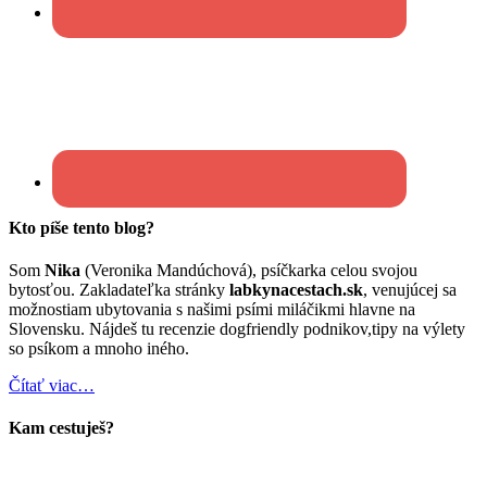
Kto píše tento blog?
Som
Nika
(Veronika Mandúchová), psíčkarka celou svojou
bytosťou. Zakladateľka stránky
labkynacestach.sk
, venujúcej sa
možnostiam ubytovania s našimi psími miláčikmi hlavne na
Slovensku. Nájdeš tu recenzie dogfriendly podnikov,tipy na výlety
so psíkom a mnoho iného.
Čítať viac…
Kam cestuješ?