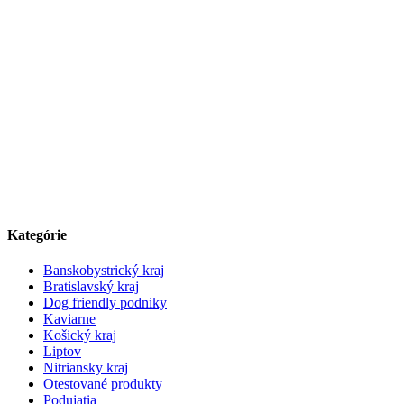
Kategórie
Banskobystrický kraj
Bratislavský kraj
Dog friendly podniky
Kaviarne
Košický kraj
Liptov
Nitriansky kraj
Otestované produkty
Podujatia