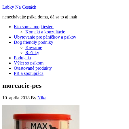
Labky Na Cestách
nenechávajte psíka doma, dá sa to aj inak
Kto som a moji testeri
Kontakt a konzultácie
Ubytovanie pre páničkov a psíkov
Dog friendly podniky
Kaviarne
Reštiky
Podujatia
Výlet so psíkom
Otestované produkty
PR a spolupráca
morcacie-pes
10. apríla 2018
By
Nika