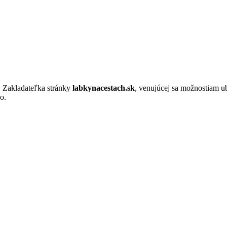
. Zakladateľka stránky
labkynacestach.sk
, venujúcej sa možnostiam u
o.