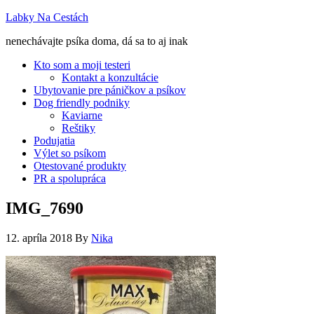
Labky Na Cestách
nenechávajte psíka doma, dá sa to aj inak
Kto som a moji testeri
Kontakt a konzultácie
Ubytovanie pre páničkov a psíkov
Dog friendly podniky
Kaviarne
Reštiky
Podujatia
Výlet so psíkom
Otestované produkty
PR a spolupráca
IMG_7690
12. apríla 2018
By
Nika