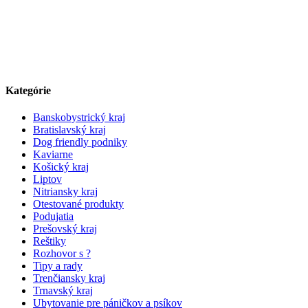
Kategórie
Banskobystrický kraj
Bratislavský kraj
Dog friendly podniky
Kaviarne
Košický kraj
Liptov
Nitriansky kraj
Otestované produkty
Podujatia
Prešovský kraj
Reštiky
Rozhovor s ?
Tipy a rady
Trenčiansky kraj
Trnavský kraj
Ubytovanie pre páničkov a psíkov