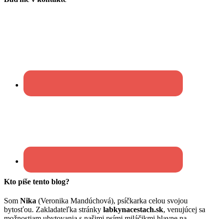
Kto píše tento blog?
Som
Nika
(Veronika Mandúchová), psíčkarka celou svojou
bytosťou. Zakladateľka stránky
labkynacestach.sk
, venujúcej sa
možnostiam ubytovania s našimi psími miláčikmi hlavne na