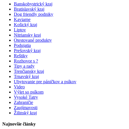
Banskobystrický kraj
Bratislavský kraj
Dog friendly podniky
Kaviarne
Košický kraj
Liptov
Nitriansky kraj
Otestované produkty
Podujatia
Prešovský kraj
Reštiky
Rozhovor s ?
Tipy a rady
Trenčiansky kraj
Trnavský kraj
Ubytovanie pre páničkov a psíkov
Video
Výlet so psíkom
Vysoké Tatry
Zahraničie
Zaujímavosti
Žilinský kraj
Najnovšie články