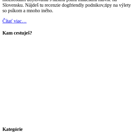
Slovensku. Nájdeš tu recenzie dogfriendly podnikov,tipy na výlety
so psíkom a mnoho iného.
Čítať viac…
Kam cestuješ?
Kategórie