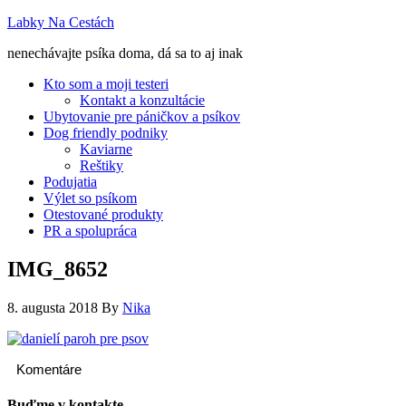
Labky Na Cestách
nenechávajte psíka doma, dá sa to aj inak
Kto som a moji testeri
Kontakt a konzultácie
Ubytovanie pre páničkov a psíkov
Dog friendly podniky
Kaviarne
Reštiky
Podujatia
Výlet so psíkom
Otestované produkty
PR a spolupráca
IMG_8652
8. augusta 2018
By
Nika
Komentáre
Buďme v kontakte