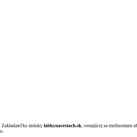
. Zakladateľka stránky
labkynacestach.sk
, venujúcej sa možnostiam u
o.