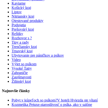
Kaviarne
Košický kraj
Liptov
Nitriansky kraj
Otestované produkty
Podujatia
Prešovský kraj
Reštiky
Rozhovor s ?
Tipy a rady
Trenčiansky kraj
Trnavský kraj
Ubytovanie pre páničkov a psíkov
Video
Výlet so psíkom
Vysoké Tatry
Zahraničie
Zaujímavosti
Žilinský kraj
Najnovšie články
Pobyt v kúpeľoch so psíkom?V hoteli Hviezda ste vítaní
Kozmetika Petuxe-starostlivosť o psíka, ako v salóne