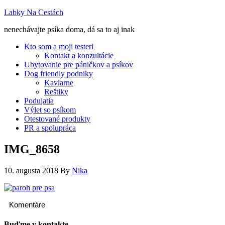
Labky Na Cestách
nenechávajte psíka doma, dá sa to aj inak
Kto som a moji testeri
Kontakt a konzultácie
Ubytovanie pre páničkov a psíkov
Dog friendly podniky
Kaviarne
Reštiky
Podujatia
Výlet so psíkom
Otestované produkty
PR a spolupráca
IMG_8658
10. augusta 2018
By
Nika
Komentáre
Buďme v kontakte