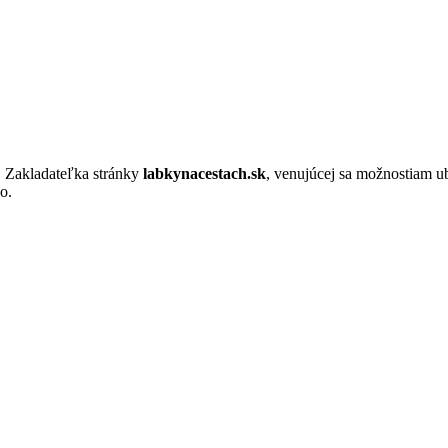
. Zakladateľka stránky
labkynacestach.sk
, venujúcej sa možnostiam u
o.