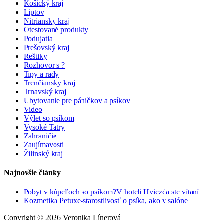
Košický kraj
Liptov
Nitriansky kraj
Otestované produkty
Podujatia
Prešovský kraj
Reštiky
Rozhovor s ?
Tipy a rady
Trenčiansky kraj
Trnavský kraj
Ubytovanie pre páničkov a psíkov
Video
Výlet so psíkom
Vysoké Tatry
Zahraničie
Zaujímavosti
Žilinský kraj
Najnovšie články
Pobyt v kúpeľoch so psíkom?V hoteli Hviezda ste vítaní
Kozmetika Petuxe-starostlivosť o psíka, ako v salóne
Copyright © 2026 Veronika Línerová