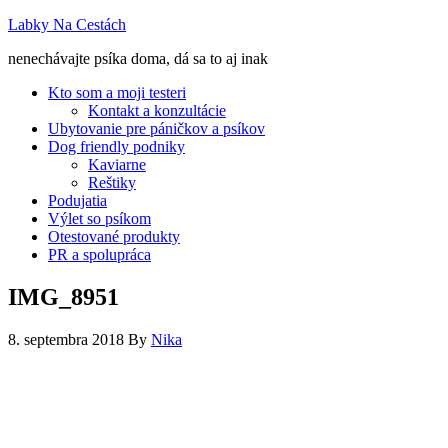
Labky Na Cestách
nenechávajte psíka doma, dá sa to aj inak
Kto som a moji testeri
Kontakt a konzultácie
Ubytovanie pre páničkov a psíkov
Dog friendly podniky
Kaviarne
Reštiky
Podujatia
Výlet so psíkom
Otestované produkty
PR a spolupráca
IMG_8951
8. septembra 2018
By
Nika