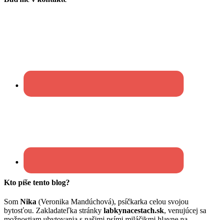
Kto píše tento blog?
Som
Nika
(Veronika Mandúchová), psíčkarka celou svojou
bytosťou. Zakladateľka stránky
labkynacestach.sk
, venujúcej sa
možnostiam ubytovania s našimi psími miláčikmi hlavne na