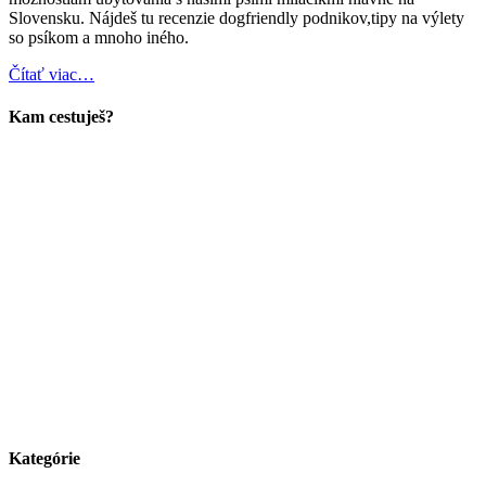
Slovensku. Nájdeš tu recenzie dogfriendly podnikov,tipy na výlety
so psíkom a mnoho iného.
Čítať viac…
Kam cestuješ?
Kategórie