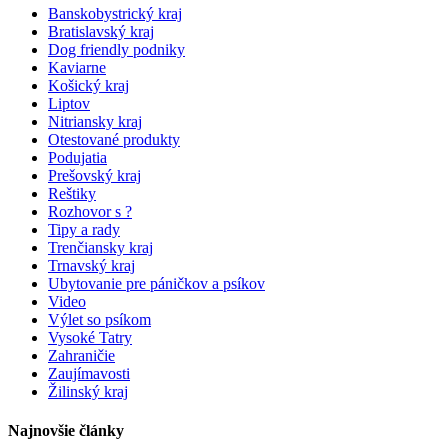
Banskobystrický kraj
Bratislavský kraj
Dog friendly podniky
Kaviarne
Košický kraj
Liptov
Nitriansky kraj
Otestované produkty
Podujatia
Prešovský kraj
Reštiky
Rozhovor s ?
Tipy a rady
Trenčiansky kraj
Trnavský kraj
Ubytovanie pre páničkov a psíkov
Video
Výlet so psíkom
Vysoké Tatry
Zahraničie
Zaujímavosti
Žilinský kraj
Najnovšie články