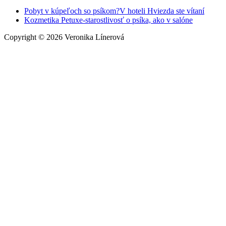
Pobyt v kúpeľoch so psíkom?V hoteli Hviezda ste vítaní
Kozmetika Petuxe-starostlivosť o psíka, ako v salóne
Copyright © 2026 Veronika Línerová