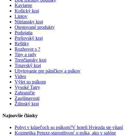
Kaviarne
Košický kraj
Liptov
Nitriansky kraj
Otestované produkty
Podujatia
Prešovský kraj
Reštiky
Rozhovor s ?
Tipy a rady
Trenčiansky kraj
Trnavský kraj
Ubytovanie pre páničkov a psíkov
Video
Výlet so psíkom
Vysoké Tatry
Zahraničie
Zaujímavosti
Žilinský kraj
Najnovšie články
Pobyt v kúpeľoch so psíkom?V hoteli Hviezda ste vítaní
Kozmetika Petuxe-starostlivosť o psíka, ako v salóne