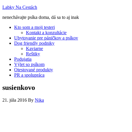
Labky Na Cestách
nenechávajte psíka doma, dá sa to aj inak
Kto som a moji testeri
Kontakt a konzultácie
Ubytovanie pre páničkov a psíkov
Dog friendly podniky
Kaviarne
Reštiky
Podujatia
Výlet so psíkom
Otestované produkty
PR a spolupráca
susienkovo
21. júla 2016
By
Nika