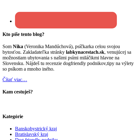
Kto píše tento blog?
Som
Nika
(Veronika Mandúchová), psíčkarka celou svojou
bytosťou. Zakladateľka stránky
labkynacestach.sk
, venujúcej sa
možnostiam ubytovania s našimi psími miláčikmi hlavne na
Slovensku. Nájdeš tu recenzie dogfriendly podnikov,tipy na výlety
so psíkom a mnoho iného.
Čítať viac…
Kam cestuješ?
Kategórie
Banskobystrický kraj
Bratislavský kraj
Dog friendly podniky