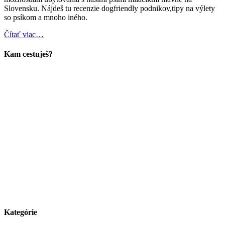
Slovensku. Nájdeš tu recenzie dogfriendly podnikov,tipy na výlety
so psíkom a mnoho iného.
Čítať viac…
Kam cestuješ?
Kategórie