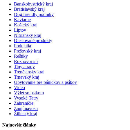
Banskobystrický kraj
Bratislavský kraj
Dog friendly podniky
Kaviarne
Košický kraj
Liptov
Nitriansky kraj
Otestované produkty
Podujatia
Prešovský kraj
Reštiky
Rozhovor s ?
Tipy a rady
Trenčiansky kraj
Trnavský kraj
Ubytovanie pre páničkov a psíkov
Video
Výlet so psíkom
Vysoké Tatry
Zahraničie
Zaujímavosti
Žilinský kraj
Najnovšie články