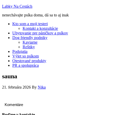
Labky Na Cestách
nenechávajte psíka doma, dá sa to aj inak
Kto som a moji testeri
Kontakt a konzultácie
Ubytovanie pre páničkov a psíkov
Dog friendly podniky
Kaviarne
Reštiky
Podujatia
Výlet so psíkom
Otestované produkty
PR a spolupráca
sauna
21. februára 2026
By
Nika
Komentáre
Buďme v kontakte