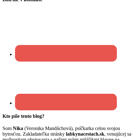
Kto píše tento blog?
Som
Nika
(Veronika Mandúchová), psíčkarka celou svojou
bytosťou. Zakladateľka stránky
labkynacestach.sk
, venujúcej sa
možnostiam ubytovania s našimi psími miláčikmi hlavne na