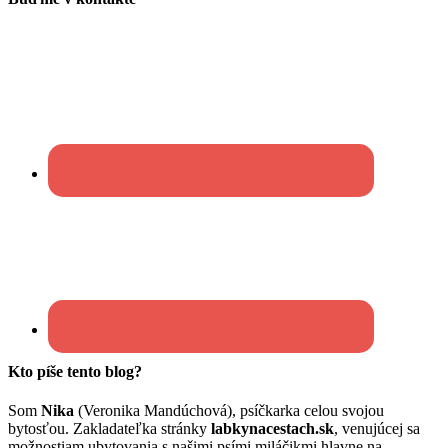
Kto píše tento blog?
Som
Nika
(Veronika Mandúchová), psíčkarka celou svojou
bytosťou. Zakladateľka stránky
labkynacestach.sk
, venujúcej sa
možnostiam ubytovania s našimi psími miláčikmi hlavne na