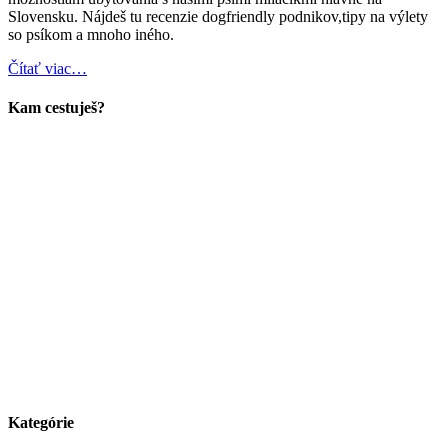
Slovensku. Nájdeš tu recenzie dogfriendly podnikov,tipy na výlety
so psíkom a mnoho iného.
Čítať viac…
Kam cestuješ?
Kategórie