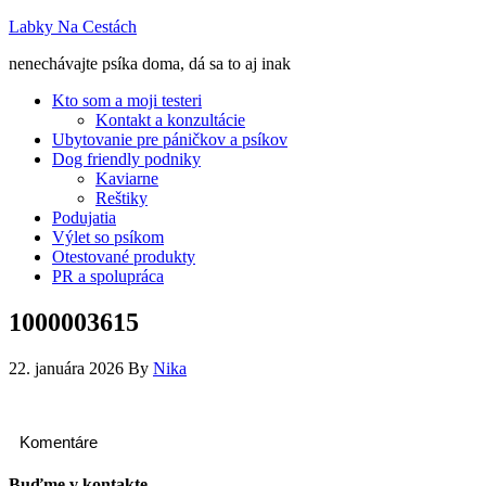
Labky Na Cestách
nenechávajte psíka doma, dá sa to aj inak
Kto som a moji testeri
Kontakt a konzultácie
Ubytovanie pre páničkov a psíkov
Dog friendly podniky
Kaviarne
Reštiky
Podujatia
Výlet so psíkom
Otestované produkty
PR a spolupráca
1000003615
22. januára 2026
By
Nika
Komentáre
Buďme v kontakte