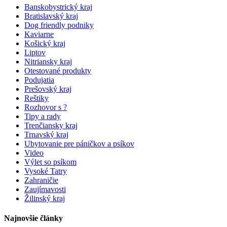
Banskobystrický kraj
Bratislavský kraj
Dog friendly podniky
Kaviarne
Košický kraj
Liptov
Nitriansky kraj
Otestované produkty
Podujatia
Prešovský kraj
Reštiky
Rozhovor s ?
Tipy a rady
Trenčiansky kraj
Trnavský kraj
Ubytovanie pre páničkov a psíkov
Video
Výlet so psíkom
Vysoké Tatry
Zahraničie
Zaujímavosti
Žilinský kraj
Najnovšie články