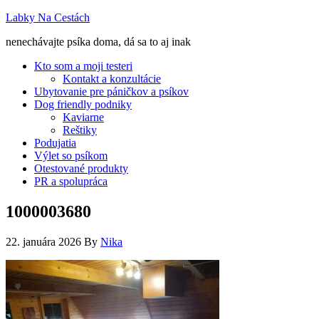
Labky Na Cestách
nenechávajte psíka doma, dá sa to aj inak
Kto som a moji testeri
Kontakt a konzultácie
Ubytovanie pre páničkov a psíkov
Dog friendly podniky
Kaviarne
Reštiky
Podujatia
Výlet so psíkom
Otestované produkty
PR a spolupráca
1000003680
22. januára 2026
By
Nika