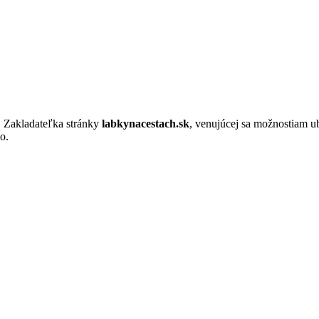
. Zakladateľka stránky
labkynacestach.sk
, venujúcej sa možnostiam u
o.