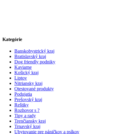
Kategórie
Banskobystrický kraj
Bratislavský kraj
Dog friendly podniky
Kaviarne
Košický kraj
Liptov
Nitriansky kraj
Otestované produkty
Podujatia
Prešovský kraj
Reštiky
Rozhovor s ?
Tipy a rady
Trenčiansky kraj
Trnavský kraj
Ubytovanie pre páničkov a psíkov