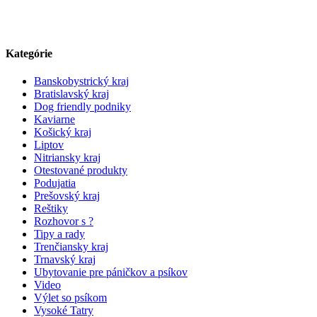
Kategórie
Banskobystrický kraj
Bratislavský kraj
Dog friendly podniky
Kaviarne
Košický kraj
Liptov
Nitriansky kraj
Otestované produkty
Podujatia
Prešovský kraj
Reštiky
Rozhovor s ?
Tipy a rady
Trenčiansky kraj
Trnavský kraj
Ubytovanie pre páničkov a psíkov
Video
Výlet so psíkom
Vysoké Tatry