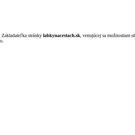
. Zakladateľka stránky
labkynacestach.sk
, venujúcej sa možnostiam u
o.