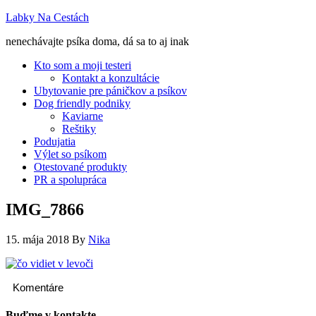
Labky Na Cestách
nenechávajte psíka doma, dá sa to aj inak
Kto som a moji testeri
Kontakt a konzultácie
Ubytovanie pre páničkov a psíkov
Dog friendly podniky
Kaviarne
Reštiky
Podujatia
Výlet so psíkom
Otestované produkty
PR a spolupráca
IMG_7866
15. mája 2018
By
Nika
Komentáre
Buďme v kontakte