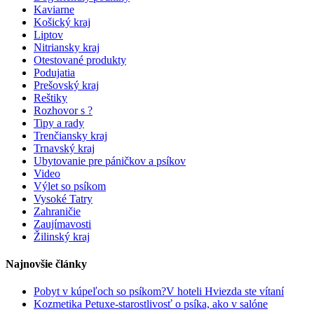
Kaviarne
Košický kraj
Liptov
Nitriansky kraj
Otestované produkty
Podujatia
Prešovský kraj
Reštiky
Rozhovor s ?
Tipy a rady
Trenčiansky kraj
Trnavský kraj
Ubytovanie pre páničkov a psíkov
Video
Výlet so psíkom
Vysoké Tatry
Zahraničie
Zaujímavosti
Žilinský kraj
Najnovšie články
Pobyt v kúpeľoch so psíkom?V hoteli Hviezda ste vítaní
Kozmetika Petuxe-starostlivosť o psíka, ako v salóne