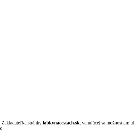
. Zakladateľka stránky
labkynacestach.sk
, venujúcej sa možnostiam u
o.