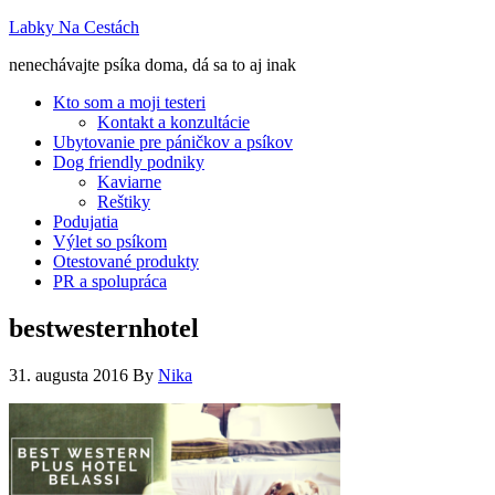
Labky Na Cestách
nenechávajte psíka doma, dá sa to aj inak
Kto som a moji testeri
Kontakt a konzultácie
Ubytovanie pre páničkov a psíkov
Dog friendly podniky
Kaviarne
Reštiky
Podujatia
Výlet so psíkom
Otestované produkty
PR a spolupráca
bestwesternhotel
31. augusta 2016
By
Nika