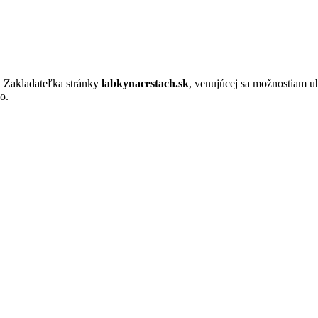
. Zakladateľka stránky
labkynacestach.sk
, venujúcej sa možnostiam u
o.