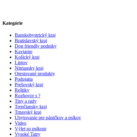
Kategórie
Banskobystrický kraj
Bratislavský kraj
Dog friendly podniky
Kaviarne
Košický kraj
Liptov
Nitriansky kraj
Otestované produkty
Podujatia
Prešovský kraj
Reštiky
Rozhovor s ?
Tipy a rady
Trenčiansky kraj
Trnavský kraj
Ubytovanie pre páničkov a psíkov
Video
Výlet so psíkom
Vysoké Tatry