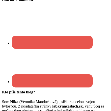
Kto píše tento blog?
Som
Nika
(Veronika Mandúchová), psíčkarka celou svojou
bytosťou. Zakladateľka stránky
labkynacestach.sk
, venujúcej sa
možnostiam ubytovania s našimi psími miláčikmi hlavne na