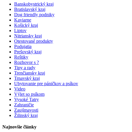
Banskobystrický kraj
Bratislavský kraj
Dog friendly podniky
Kaviarne
Košický kraj
Liptov
Nitriansky kraj
Otestované produkty
Podujatia
Prešovský kraj
Reštiky
Rozhovor s ?
Tipy a rady
Trenčiansky kraj
Trnavský kraj
Ubytovanie pre páničkov a psíkov
Video
Výlet so psíkom
Vysoké Tatry
Zahraničie
Zaujímavosti
Žilinský kraj
Najnovšie články