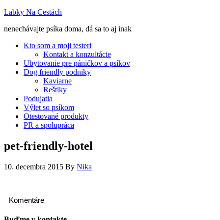
Labky Na Cestách
nenechávajte psíka doma, dá sa to aj inak
Kto som a moji testeri
Kontakt a konzultácie
Ubytovanie pre páničkov a psíkov
Dog friendly podniky
Kaviarne
Reštiky
Podujatia
Výlet so psíkom
Otestované produkty
PR a spolupráca
pet-friendly-hotel
10. decembra 2015
By
Nika
Komentáre
Buďme v kontakte