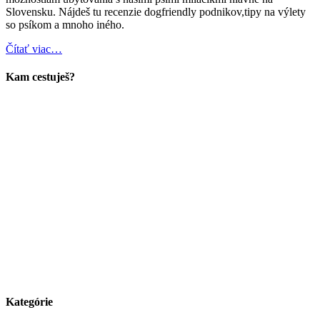
Slovensku. Nájdeš tu recenzie dogfriendly podnikov,tipy na výlety
so psíkom a mnoho iného.
Čítať viac…
Kam cestuješ?
Kategórie