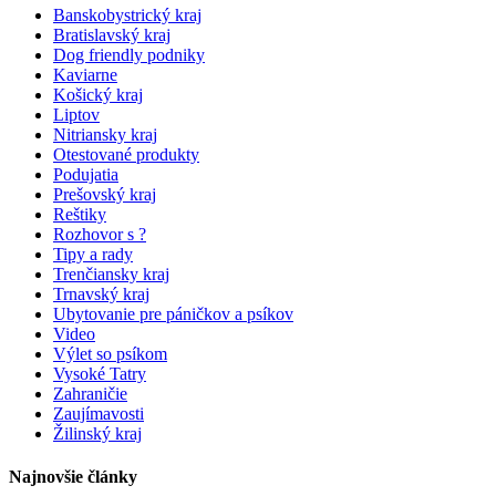
Banskobystrický kraj
Bratislavský kraj
Dog friendly podniky
Kaviarne
Košický kraj
Liptov
Nitriansky kraj
Otestované produkty
Podujatia
Prešovský kraj
Reštiky
Rozhovor s ?
Tipy a rady
Trenčiansky kraj
Trnavský kraj
Ubytovanie pre páničkov a psíkov
Video
Výlet so psíkom
Vysoké Tatry
Zahraničie
Zaujímavosti
Žilinský kraj
Najnovšie články