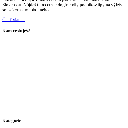
Slovensku. Nájdeš tu recenzie dogfriendly podnikov,tipy na výlety
so psíkom a mnoho iného.
Čítať viac…
Kam cestuješ?
Kategórie