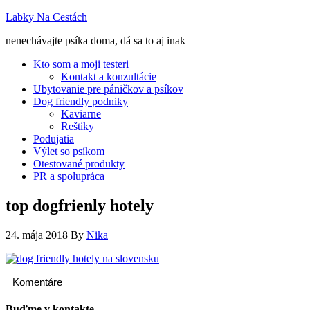
Labky Na Cestách
nenechávajte psíka doma, dá sa to aj inak
Kto som a moji testeri
Kontakt a konzultácie
Ubytovanie pre páničkov a psíkov
Dog friendly podniky
Kaviarne
Reštiky
Podujatia
Výlet so psíkom
Otestované produkty
PR a spolupráca
top dogfrienly hotely
24. mája 2018
By
Nika
Komentáre
Buďme v kontakte