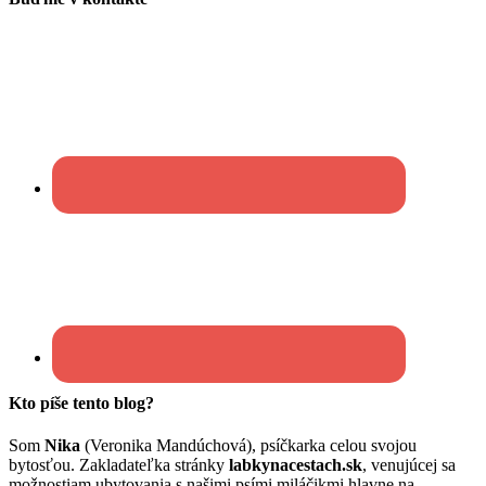
Kto píše tento blog?
Som
Nika
(Veronika Mandúchová), psíčkarka celou svojou
bytosťou. Zakladateľka stránky
labkynacestach.sk
, venujúcej sa
možnostiam ubytovania s našimi psími miláčikmi hlavne na