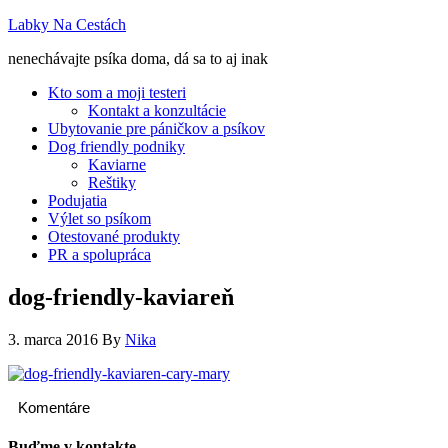
Labky Na Cestách
nenechávajte psíka doma, dá sa to aj inak
Kto som a moji testeri
Kontakt a konzultácie
Ubytovanie pre páničkov a psíkov
Dog friendly podniky
Kaviarne
Reštiky
Podujatia
Výlet so psíkom
Otestované produkty
PR a spolupráca
dog-friendly-kaviareň
3. marca 2016
By
Nika
Komentáre
Buďme v kontakte