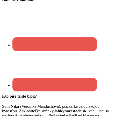
Kto píše tento blog?
Som
Nika
(Veronika Mandúchová), psíčkarka celou svojou
bytosťou. Zakladateľka stránky
labkynacestach.sk
, venujúcej sa
možnostiam ubytovania s našimi psími miláčikmi hlavne na