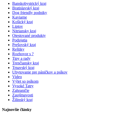
Banskobystrický kraj
Bratislavský kraj
Dog friendly podniky
Kaviarne
Košický kraj
Liptov
Nitriansky kraj
Otestované produkty
Podujatia
Prešovský kraj
Reštiky
Rozhovor s ?
Tipy a rady
Trenčiansky kraj
Trnavský kraj
Ubytovanie pre páničkov a psíkov
Video
Výlet so psíkom
Vysoké Tatry
Zahraničie
Zaujímavosti
Žilinský kraj
Najnovšie články