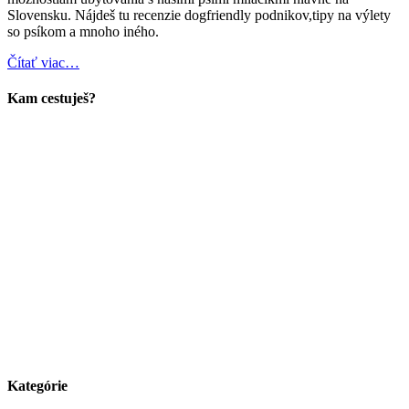
Slovensku. Nájdeš tu recenzie dogfriendly podnikov,tipy na výlety
so psíkom a mnoho iného.
Čítať viac…
Kam cestuješ?
Kategórie