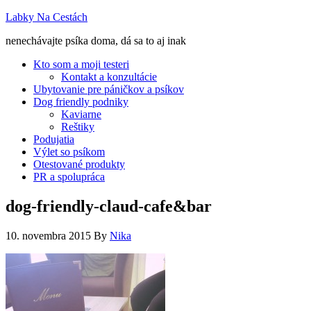
Labky Na Cestách
nenechávajte psíka doma, dá sa to aj inak
Kto som a moji testeri
Kontakt a konzultácie
Ubytovanie pre páničkov a psíkov
Dog friendly podniky
Kaviarne
Reštiky
Podujatia
Výlet so psíkom
Otestované produkty
PR a spolupráca
dog-friendly-claud-cafe&bar
10. novembra 2015
By
Nika