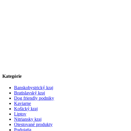
Kategórie
Banskobystrický kraj
Bratislavský kraj
Dog friendly podniky
Kaviarne
Košický kraj
Liptov
Nitriansky kraj
Otestované produkty
Podujatia