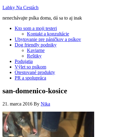
Labky Na Cestách
nenechávajte psíka doma, dá sa to aj inak
Kto som a moji testeri
Kontakt a konzultácie
Ubytovanie pre páničkov a psíkov
Dog friendly podniky
Kaviarne
Reštiky
Podujatia
Výlet so psíkom
Otestované produkty
PR a spolupráca
san-domenico-kosice
21. marca 2016
By
Nika