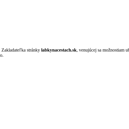
. Zakladateľka stránky
labkynacestach.sk
, venujúcej sa možnostiam u
o.