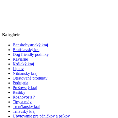
Kategórie
Banskobystrický kraj
Bratislavský kraj
Dog friendly podniky
Kaviarne
Košický kraj
Liptov
Nitriansky kraj
Otestované produkty
Podujatia
Prešovský kraj
Reštiky
Rozhovor s ?
Tipy a rady
Trenčiansky kraj
Trnavský kraj
Ubytovanie pre páničkov a psíkov