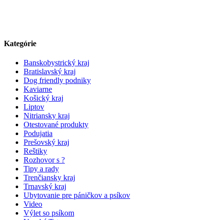
Kategórie
Banskobystrický kraj
Bratislavský kraj
Dog friendly podniky
Kaviarne
Košický kraj
Liptov
Nitriansky kraj
Otestované produkty
Podujatia
Prešovský kraj
Reštiky
Rozhovor s ?
Tipy a rady
Trenčiansky kraj
Trnavský kraj
Ubytovanie pre páničkov a psíkov
Video
Výlet so psíkom