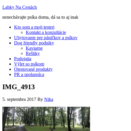
Labky Na Cestách
nenechávajte psíka doma, dá sa to aj inak
Kto som a moji testeri
Kontakt a konzultácie
Ubytovanie pre páničkov a psíkov
Dog friendly podniky
Kaviarne
Reštiky
Podujatia
Výlet so psíkom
Otestované produkty
PR a spolupráca
IMG_4913
5. septembra 2017
By
Nika