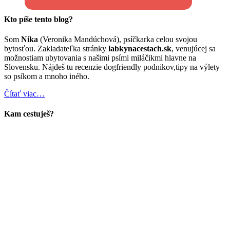
Kto píše tento blog?
Som
Nika
(Veronika Mandúchová), psíčkarka celou svojou
bytosťou. Zakladateľka stránky
labkynacestach.sk
, venujúcej sa
možnostiam ubytovania s našimi psími miláčikmi hlavne na
Slovensku. Nájdeš tu recenzie dogfriendly podnikov,tipy na výlety
so psíkom a mnoho iného.
Čítať viac…
Kam cestuješ?