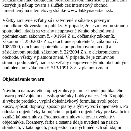
ktorých je nákup tovaru a služieb cez internetový obchod
umiestnený na internetovej stránke www.labkynacestach.sk.
Všetky zmluvné vzťahy sú uzatvorené v súlade s právnym
poriadkom Slovenskej republiky. V prípade, že je zmluvnou stranou
spotrebiteľ, riadia sa vzťahy neupravené týmito obchodnými
podmienkami zákonom č. 40/1964 Z.z., občiansky zákonník,
zákonom č. 250/2007 Z.z., o ochrane spotrebiteľa, zákonom č.
108/2000, o ochrane spotrebiteľa pri podomovom predaji a
zásielkovom predaji, zákonom č. 22/2004 Z.z. o elektronickom
obchode, všetky v platnom znení. V prípade, že je zmluvnou
stranou podnikateľ, riadia sa vzťahy neupravené týmito obchodnými
podmienkami zákonom č. 513/1991 Z.z. v platnom znení.
Objednávanie tovaru
Návrhom na uzavretie kúpnej zmluvy je umiestnenie ponúkaného
tovaru predávajúcim na e-shop stránky Labky na cestách. Kupujúci
si vyberie produkt , vyplní objednávkový formulár, zvolí počet
kusov, spôsob dopravy, spôsob platby a tým vytvorí objednávku. Po
odoslaní objednávky kupujúcim a prijatím objednávky predávajúcim
vzniká kúpna zmluva. Predmetom zmluvy je tovar uvedený v
objednávke. Rozmery, farba a ostatné údaje uvedené na našich
stránkach, v katalógoch, prospektoch a iných médiách sú údajmi