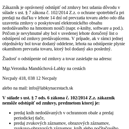
Zákazník je oprávnený odstúpiť od zmluvy bez udania dôvodu v
súlade s ust. § 7 zákona č. 102/2014 Z.z. o ochrane spotrebiteľa pri
predaji na diaľku v lehote 14 dní od prevzatia tovaru alebo odo dňa
uzavretia zmluvy o poskytovaní elektronického obsahu
nedodávaného na hmotnom nosiči (napr. e-knihy, software a pod.).
Pričom je nevyhnutné aby bol v uvedenej lehote doručený list o
odstúpení od zmluvy predávajúcemu. V prípade, ak v rámci jednej
objednávky bol tovar dodaný oddelene, lehota na odstúpenie plynie
okamihom prevzatia tovaru, ktorý bol dodaný ako posledný.
Žiadosť o odstúpenie od zmluvy a tovar zasielajte na adresu:
Mgr.Veronika Mandúchová-Labky na cestách
Necpaly 418, 038 12 Necpaly
alebo na mail: info@labkynacestach.sk
V súlade s ust. § 7 ods. 6 zákona č. 102/2014 Z.z. zákazník
nemôže odstúpiť od zmluvy, predmetom ktorej je:
predaj kníh nedodávaných v ochrannom obale a predaj
periodickej tlače,
predaj zvukových záznamov, obrazových záznamov,
zvukovo-obrazových záznamov, kníh alebo počítačového