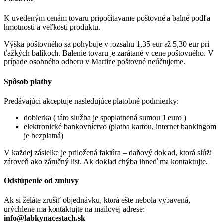
K uvedeným cenám tovaru pripočítavame poštovné a balné podľa
hmotnosti a veľkosti produktu.
Výška poštovného sa pohybuje v rozsahu 1,35 eur až 5,30 eur pri
ťažkých balíkoch. Balenie tovaru je zarátané v cene poštovného. V
prípade osobného odberu v Martine poštovné neúčtujeme.
Spôsob platby
Predávajúci akceptuje nasledujúce platobné podmienky:
dobierka ( táto služba je spoplatnená sumou 1 euro )
elektronické bankovníctvo (platba kartou, internet bankingom
je bezplatná)
V každej zásielke je priložená faktúra – daňový doklad, ktorá slúži
zároveň ako záručný list. Ak doklad chýba ihneď ma kontaktujte.
Odstúpenie od zmluvy
Ak si želáte zrušiť objednávku, ktorá ešte nebola vybavená,
urýchlene ma kontaktujte na mailovej adrese:
info@labkynacestach.sk