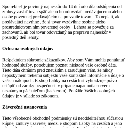
Spotrebiteľ je povinný najneskôr do 14 dní odo dňa odstúpenia od
zmluvy zaslať tovar späť alebo ho odovzdať predávajúcemu alebo
osobe poverenej predávajúcim na prevzatie tovaru. To neplatí, ak
predávajúci navrhne , že si tovar vyzdvihne osobne alebo
prostredníctvom ním poverenej osoby . Lehota sa považuje za
zachovanú, ak bol tovar odovzdaný na prepravu najneskôr v
posledný deň lehoty.
Ochrana osobných údajov
Rešpektujem súkromie zákazníkov. Aby som Vám mohla ponúknuť
hodnotné služby, potrebujem poznať niektoré vaše osobné dáta.
Tieto dáta chránim pred zneužitím a zaručujem vám, že nikdy
neposkytnem tretiemu subjektu vaše kontaktné informácie a údaje o
vašich nákupoch. E-shop Labky na cestách si vyhradzuje právo
ustúpiť od záruky bezpečnosti v prípade napadnutia serveru
neznámym páchateľom (hackerom). Použitie Vašich osobných
údajov je v súlade so zákonom.
Záverečné ustanovenia
Tieto všeobecné obchodné podmienky sú neoddeliteľnou súčasťou
kúpnej zmluvy uzavretej medzi e-shopom Labky na cestách a jeho