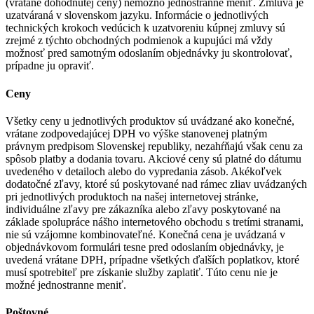
(vrátane dohodnutej ceny) nemožno jednostranne meniť. Zmluva je
uzatváraná v slovenskom jazyku. Informácie o jednotlivých
technických krokoch vedúcich k uzatvoreniu kúpnej zmluvy sú
zrejmé z týchto obchodných podmienok a kupujúci má vždy
možnosť pred samotným odoslaním objednávky ju skontrolovať,
prípadne ju opraviť.
Ceny
Všetky ceny u jednotlivých produktov sú uvádzané ako konečné,
vrátane zodpovedajúcej DPH vo výške stanovenej platným
právnym predpisom Slovenskej republiky, nezahŕňajú však cenu za
spôsob platby a dodania tovaru. Akciové ceny sú platné do dátumu
uvedeného v detailoch alebo do vypredania zásob. Akékoľvek
dodatočné zľavy, ktoré sú poskytované nad rámec zliav uvádzaných
pri jednotlivých produktoch na našej internetovej stránke,
individuálne zľavy pre zákazníka alebo zľavy poskytované na
základe spolupráce nášho internetového obchodu s tretími stranami,
nie sú vzájomne kombinovateľné. Konečná cena je uvádzaná v
objednávkovom formulári tesne pred odoslaním objednávky, je
uvedená vrátane DPH, prípadne všetkých ďalších poplatkov, ktoré
musí spotrebiteľ pre získanie služby zaplatiť. Túto cenu nie je
možné jednostranne meniť.
Poštovné