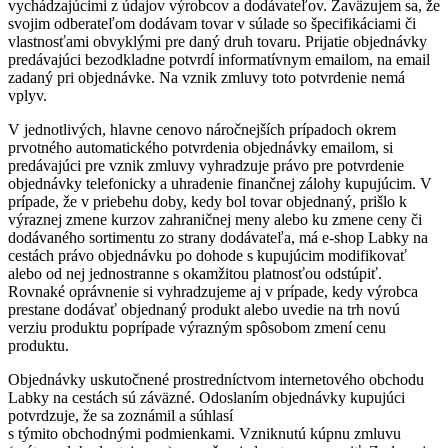
vychádzajúcimi z údajov výrobcov a dodávateľov. Zaväzujem sa, že
svojim odberateľom dodávam tovar v súlade so špecifikáciami či
vlastnosťami obvyklými pre daný druh tovaru. Prijatie objednávky
predávajúci bezodkladne potvrdí informatívnym emailom, na email
zadaný pri objednávke. Na vznik zmluvy toto potvrdenie nemá
vplyv.
V jednotlivých, hlavne cenovo náročnejších prípadoch okrem
prvotného automatického potvrdenia objednávky emailom, si
predávajúci pre vznik zmluvy vyhradzuje právo pre potvrdenie
objednávky telefonicky a uhradenie finančnej zálohy kupujúcim. V
prípade, že v priebehu doby, kedy bol tovar objednaný, prišlo k
výraznej zmene kurzov zahraničnej meny alebo ku zmene ceny či
dodávaného sortimentu zo strany dodávateľa, má e-shop Labky na
cestách právo objednávku po dohode s kupujúcim modifikovať
alebo od nej jednostranne s okamžitou platnosťou odstúpiť.
Rovnaké oprávnenie si vyhradzujeme aj v prípade, kedy výrobca
prestane dodávať objednaný produkt alebo uvedie na trh novú
verziu produktu poprípade výrazným spôsobom zmení cenu
produktu.
Objednávky uskutočnené prostredníctvom internetového obchodu
Labky na cestách sú záväzné. Odoslaním objednávky kupujúci
potvrdzuje, že sa zoznámil a súhlasí
s týmito obchodnými podmienkami. Vzniknutú kúpnu zmluvu