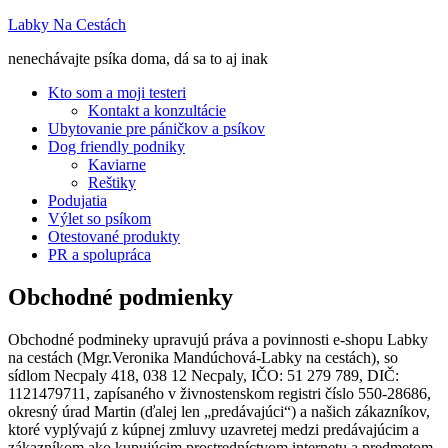
Labky Na Cestách
nenechávajte psíka doma, dá sa to aj inak
Kto som a moji testeri
Kontakt a konzultácie
Ubytovanie pre páničkov a psíkov
Dog friendly podniky
Kaviarne
Reštiky
Podujatia
Výlet so psíkom
Otestované produkty
PR a spolupráca
Obchodné podmienky
Obchodné podmineky upravujú práva a povinnosti e-shopu Labky
na cestách (Mgr.Veronika Mandúchová-Labky na cestách), so
sídlom Necpaly 418, 038 12 Necpaly, IČO: 51 279 789, DIČ:
1121479711, zapísaného v živnostenskom registri číslo 550-28686,
okresný úrad Martin (ďalej len „predávajúci“) a našich zákazníkov,
ktoré vyplývajú z kúpnej zmluvy uzavretej medzi predávajúcim a
zákazníkom ako kupujúcim prostredníctvom internetu a predmetom