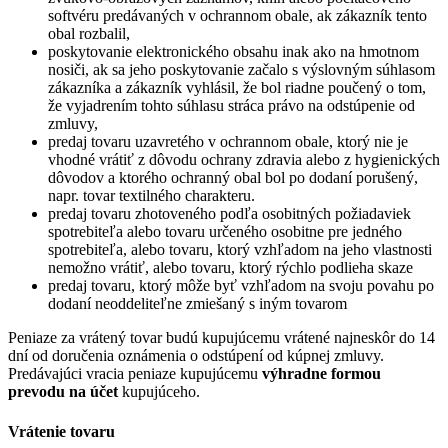
softvéru predávaných v ochrannom obale, ak zákazník tento
obal rozbalil,
poskytovanie elektronického obsahu inak ako na hmotnom
nosiči, ak sa jeho poskytovanie začalo s výslovným súhlasom
zákazníka a zákazník vyhlásil, že bol riadne poučený o tom,
že vyjadrením tohto súhlasu stráca právo na odstúpenie od
zmluvy,
predaj tovaru uzavretého v ochrannom obale, ktorý nie je
vhodné vrátiť z dôvodu ochrany zdravia alebo z hygienických
dôvodov a ktorého ochranný obal bol po dodaní porušený,
napr. tovar textilného charakteru.
predaj tovaru zhotoveného podľa osobitných požiadaviek
spotrebiteľa alebo tovaru určeného osobitne pre jedného
spotrebiteľa, alebo tovaru, ktorý vzhľadom na jeho vlastnosti
nemožno vrátiť, alebo tovaru, ktorý rýchlo podlieha skaze
predaj tovaru, ktorý môže byť vzhľadom na svoju povahu po
dodaní neoddeliteľne zmiešaný s iným tovarom
Peniaze za vrátený tovar budú kupujúcemu vrátené najneskôr do 14
dní od doručenia oznámenia o odstúpení od kúpnej zmluvy.
Predávajúci vracia peniaze kupujúcemu
výhradne formou
prevodu na účet
kupujúceho.
Vrátenie tovaru