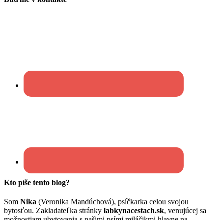
Kto píše tento blog?
Som
Nika
(Veronika Mandúchová), psíčkarka celou svojou
bytosťou. Zakladateľka stránky
labkynacestach.sk
, venujúcej sa
možnostiam ubytovania s našimi psími miláčikmi hlavne na