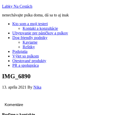
Labky Na Cestách
nenechávajte psíka doma, dá sa to aj inak
Kto som a moji testeri
Kontakt a konzultácie
Ubytovanie pre páničkov a psíkov
Dog friendly podniky
Kaviarne
Reštiky
Podujatia
Výlet so psíkom
Otestované produkty
PR a spolupráca
IMG_6890
13. apríla 2021
By
Nika
Komentáre
Buďme v kontakte