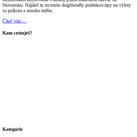
Slovensku. Nájdeš tu recenzie dogfriendly podnikov,tipy na výlety
so psíkom a mnoho iného.
Čítať viac…
Kam cestuješ?
Kategórie