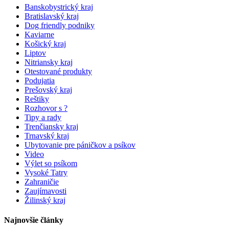
Banskobystrický kraj
Bratislavský kraj
Dog friendly podniky
Kaviarne
Košický kraj
Liptov
Nitriansky kraj
Otestované produkty
Podujatia
Prešovský kraj
Reštiky
Rozhovor s ?
Tipy a rady
Trenčiansky kraj
Trnavský kraj
Ubytovanie pre páničkov a psíkov
Video
Výlet so psíkom
Vysoké Tatry
Zahraničie
Zaujímavosti
Žilinský kraj
Najnovšie články