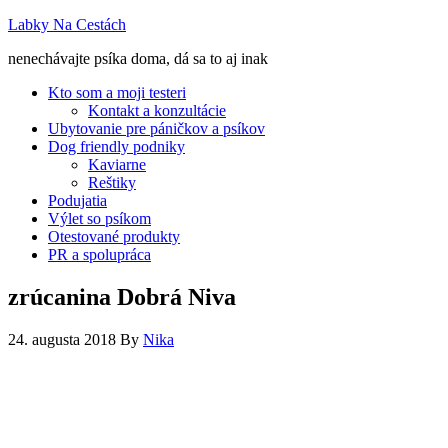
Labky Na Cestách
nenechávajte psíka doma, dá sa to aj inak
Kto som a moji testeri
Kontakt a konzultácie
Ubytovanie pre páničkov a psíkov
Dog friendly podniky
Kaviarne
Reštiky
Podujatia
Výlet so psíkom
Otestované produkty
PR a spolupráca
zrúcanina Dobrá Niva
24. augusta 2018
By
Nika