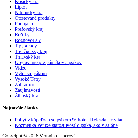
Košický kraj
Liptov
Nitriansky kraj
Otestované produkty
Podujatia
Prešovský kraj
Reštiky
Rozhovor s ?
Tipy a rady
Trenčiansky kraj
Trnavský kraj
Ubytovanie pre páničkov a psíkov
Video
Výlet so psíkom
Vysoké Tatry
Zahraničie
Zaujímavosti
Žilinský kraj
Najnovšie články
Pobyt v kúpeľoch so psíkom?V hoteli Hviezda ste vítaní
Kozmetika Petuxe-starostlivosť o psíka, ako v salóne
Copyright © 2026 Veronika Línerová