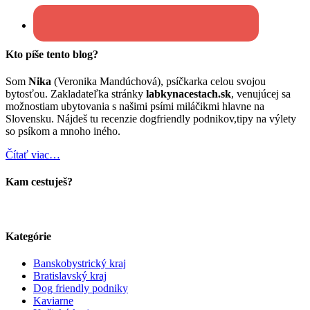
Kto píše tento blog?
Som
Nika
(Veronika Mandúchová), psíčkarka celou svojou
bytosťou. Zakladateľka stránky
labkynacestach.sk
, venujúcej sa
možnostiam ubytovania s našimi psími miláčikmi hlavne na
Slovensku. Nájdeš tu recenzie dogfriendly podnikov,tipy na výlety
so psíkom a mnoho iného.
Čítať viac…
Kam cestuješ?
Kategórie
Banskobystrický kraj
Bratislavský kraj
Dog friendly podniky
Kaviarne