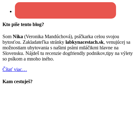
Kto píše tento blog?
Som
Nika
(Veronika Mandúchová), psíčkarka celou svojou
bytosťou. Zakladateľka stránky
labkynacestach.sk
, venujúcej sa
možnostiam ubytovania s našimi psími miláčikmi hlavne na
Slovensku. Nájdeš tu recenzie dogfriendly podnikov,tipy na výlety
so psíkom a mnoho iného.
Čítať viac…
Kam cestuješ?