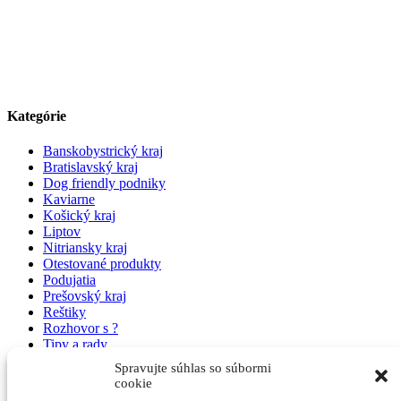
Kategórie
Banskobystrický kraj
Bratislavský kraj
Dog friendly podniky
Kaviarne
Košický kraj
Liptov
Nitriansky kraj
Otestované produkty
Podujatia
Prešovský kraj
Reštiky
Rozhovor s ?
Tipy a rady
Trenčiansky kraj
Spravujte súhlas so súbormi
Trnavský kraj
cookie
Ubytovanie pre páničkov a psíkov