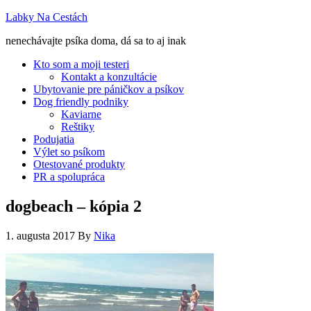
Labky Na Cestách
nenechávajte psíka doma, dá sa to aj inak
Kto som a moji testeri
Kontakt a konzultácie
Ubytovanie pre páničkov a psíkov
Dog friendly podniky
Kaviarne
Reštiky
Podujatia
Výlet so psíkom
Otestované produkty
PR a spolupráca
dogbeach – kópia 2
1. augusta 2017
By
Nika