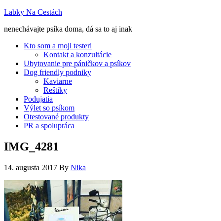
Labky Na Cestách
nenechávajte psíka doma, dá sa to aj inak
Kto som a moji testeri
Kontakt a konzultácie
Ubytovanie pre páničkov a psíkov
Dog friendly podniky
Kaviarne
Reštiky
Podujatia
Výlet so psíkom
Otestované produkty
PR a spolupráca
IMG_4281
14. augusta 2017
By
Nika