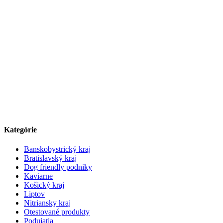
Kategórie
Banskobystrický kraj
Bratislavský kraj
Dog friendly podniky
Kaviarne
Košický kraj
Liptov
Nitriansky kraj
Otestované produkty
Podujatia