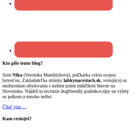
Kto píše tento blog?
Som
Nika
(Veronika Mandúchová), psíčkarka celou svojou
bytosťou. Zakladateľka stránky
labkynacestach.sk
, venujúcej sa
možnostiam ubytovania s našimi psími miláčikmi hlavne na
Slovensku. Nájdeš tu recenzie dogfriendly podnikov,tipy na výlety
so psíkom a mnoho iného.
Čítať viac…
Kam cestuješ?