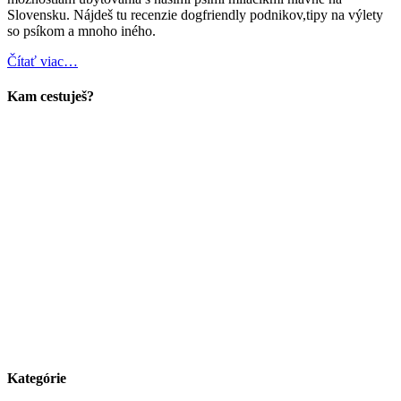
Slovensku. Nájdeš tu recenzie dogfriendly podnikov,tipy na výlety
so psíkom a mnoho iného.
Čítať viac…
Kam cestuješ?
Kategórie