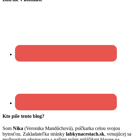
Kto píše tento blog?
Som
Nika
(Veronika Mandúchová), psíčkarka celou svojou
bytosťou. Zakladateľka stránky
labkynacestach.sk
, venujúcej sa
možnostiam ubytovania s našimi psími miláčikmi hlavne na