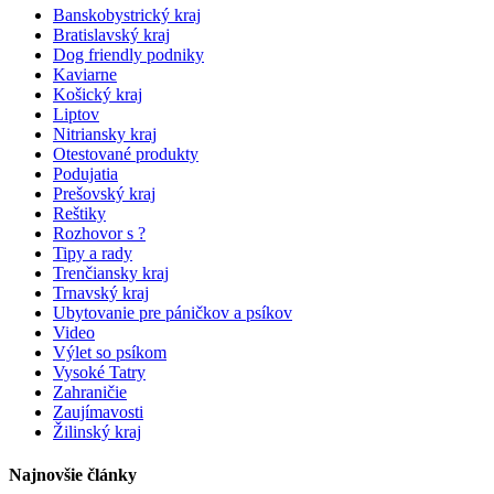
Banskobystrický kraj
Bratislavský kraj
Dog friendly podniky
Kaviarne
Košický kraj
Liptov
Nitriansky kraj
Otestované produkty
Podujatia
Prešovský kraj
Reštiky
Rozhovor s ?
Tipy a rady
Trenčiansky kraj
Trnavský kraj
Ubytovanie pre páničkov a psíkov
Video
Výlet so psíkom
Vysoké Tatry
Zahraničie
Zaujímavosti
Žilinský kraj
Najnovšie články