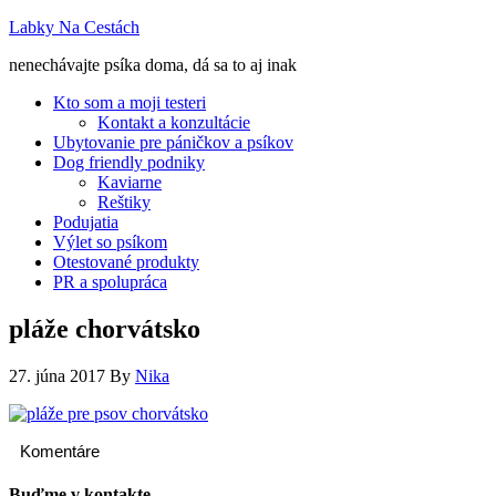
Labky Na Cestách
nenechávajte psíka doma, dá sa to aj inak
Kto som a moji testeri
Kontakt a konzultácie
Ubytovanie pre páničkov a psíkov
Dog friendly podniky
Kaviarne
Reštiky
Podujatia
Výlet so psíkom
Otestované produkty
PR a spolupráca
pláže chorvátsko
27. júna 2017
By
Nika
Komentáre
Buďme v kontakte