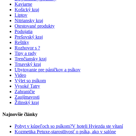
Kaviarne
Košický kraj
Liptov
Nitriansky kraj
Otestované produkty
Podujatia
Prešovský kraj
Reštiky
Rozhovor s ?
Tipy a rady
Trenčiansky kraj
Trnavský kraj
Ubytovanie pre páničkov a psíkov
Video
Výlet so psíkom
Vysoké Tatry
Zahraničie
Zaujímavosti
Žilinský kraj
Najnovšie články
Pobyt v kúpeľoch so psíkom?V hoteli Hviezda ste vítaní
Kozmetika Petuxe-starostlivosť o psíka, ako v salóne