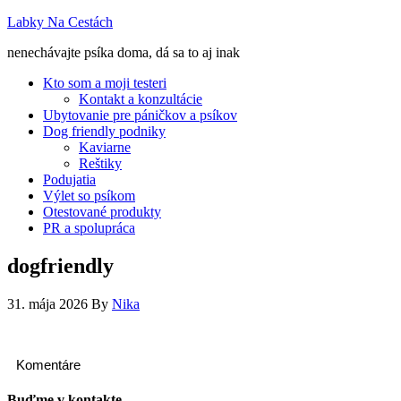
Labky Na Cestách
nenechávajte psíka doma, dá sa to aj inak
Kto som a moji testeri
Kontakt a konzultácie
Ubytovanie pre páničkov a psíkov
Dog friendly podniky
Kaviarne
Reštiky
Podujatia
Výlet so psíkom
Otestované produkty
PR a spolupráca
dogfriendly
31. mája 2026
By
Nika
Komentáre
Buďme v kontakte