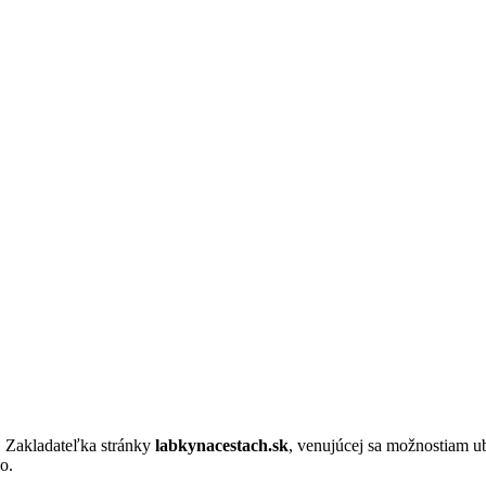
. Zakladateľka stránky
labkynacestach.sk
, venujúcej sa možnostiam u
o.