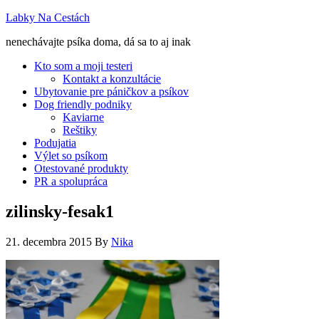
Labky Na Cestách
nenechávajte psíka doma, dá sa to aj inak
Kto som a moji testeri
Kontakt a konzultácie
Ubytovanie pre páničkov a psíkov
Dog friendly podniky
Kaviarne
Reštiky
Podujatia
Výlet so psíkom
Otestované produkty
PR a spolupráca
zilinsky-fesak1
21. decembra 2015
By
Nika