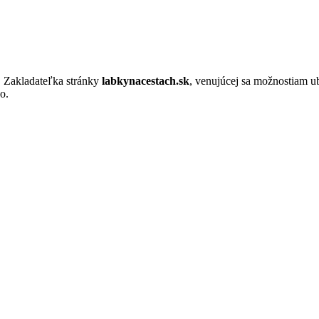
. Zakladateľka stránky
labkynacestach.sk
, venujúcej sa možnostiam u
o.