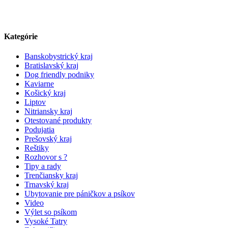
Kategórie
Banskobystrický kraj
Bratislavský kraj
Dog friendly podniky
Kaviarne
Košický kraj
Liptov
Nitriansky kraj
Otestované produkty
Podujatia
Prešovský kraj
Reštiky
Rozhovor s ?
Tipy a rady
Trenčiansky kraj
Trnavský kraj
Ubytovanie pre páničkov a psíkov
Video
Výlet so psíkom
Vysoké Tatry