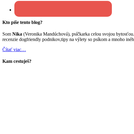
Kto píše tento blog?
Som
Nika
(Veronika Mandúchová), psíčkarka celou svojou bytosťou
recenzie dogfriendly podnikov,tipy na výlety so psíkom a mnoho inéh
Čítať viac…
Kam cestuješ?