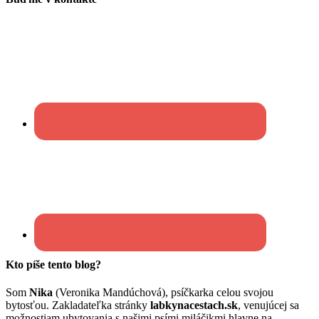
Kto píše tento blog?
Som
Nika
(Veronika Mandúchová), psíčkarka celou svojou
bytosťou. Zakladateľka stránky
labkynacestach.sk
, venujúcej sa
možnostiam ubytovania s našimi psími miláčikmi hlavne na