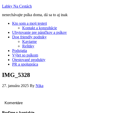
Labky Na Cestách
nenechávajte psíka doma, dá sa to aj inak
Kto som a moji testeri
Kontakt a konzultácie
Ubytovanie pre páničkov a psíkov
Dog friendly podniky
Kaviarne
Reštiky
Podujatia
Výlet so psíkom
Otestované produkty
PR a spolupráca
IMG_5328
27. januára 2025
By
Nika
Komentáre
Buďme v kontakte