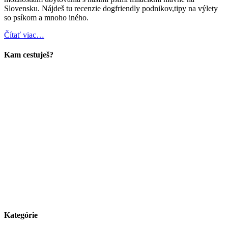
Slovensku. Nájdeš tu recenzie dogfriendly podnikov,tipy na výlety
so psíkom a mnoho iného.
Čítať viac…
Kam cestuješ?
Kategórie