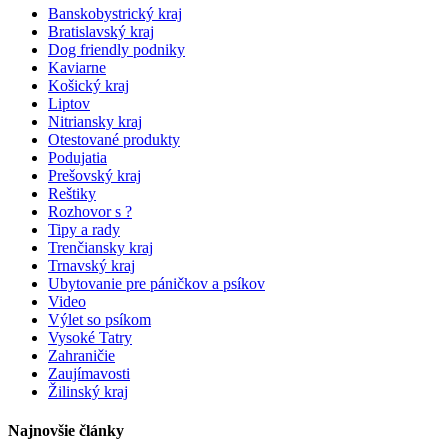
Banskobystrický kraj
Bratislavský kraj
Dog friendly podniky
Kaviarne
Košický kraj
Liptov
Nitriansky kraj
Otestované produkty
Podujatia
Prešovský kraj
Reštiky
Rozhovor s ?
Tipy a rady
Trenčiansky kraj
Trnavský kraj
Ubytovanie pre páničkov a psíkov
Video
Výlet so psíkom
Vysoké Tatry
Zahraničie
Zaujímavosti
Žilinský kraj
Najnovšie články