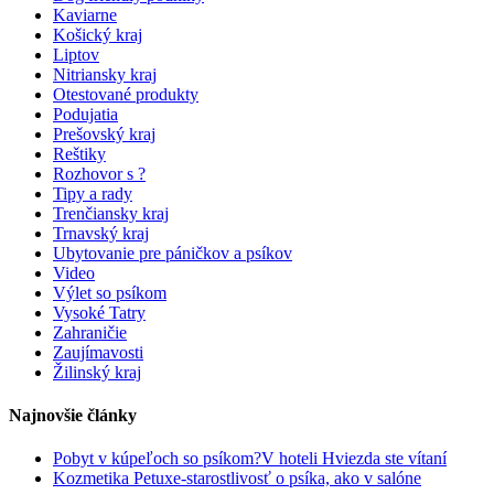
Kaviarne
Košický kraj
Liptov
Nitriansky kraj
Otestované produkty
Podujatia
Prešovský kraj
Reštiky
Rozhovor s ?
Tipy a rady
Trenčiansky kraj
Trnavský kraj
Ubytovanie pre páničkov a psíkov
Video
Výlet so psíkom
Vysoké Tatry
Zahraničie
Zaujímavosti
Žilinský kraj
Najnovšie články
Pobyt v kúpeľoch so psíkom?V hoteli Hviezda ste vítaní
Kozmetika Petuxe-starostlivosť o psíka, ako v salóne