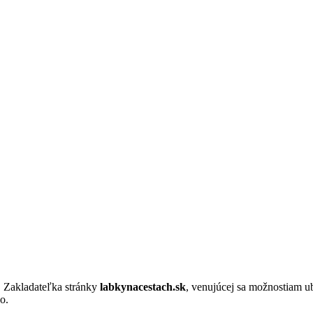
. Zakladateľka stránky
labkynacestach.sk
, venujúcej sa možnostiam u
o.