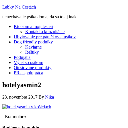
Labky Na Cestách
nenechávajte psíka doma, dá sa to aj inak
Kto som a moji testeri
Kontakt a konzultácie
Ubytovanie pre páničkov a psíkov
Dog friendly podniky
Kaviarne
Reštiky
Podujatia
Výlet so psíkom
Otestované produkty
PR a spolupráca
hotelyasmin2
23. novembra 2017
By
Nika
Komentáre
Buďme v kontakte