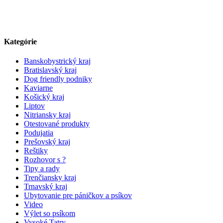
Kategórie
Banskobystrický kraj
Bratislavský kraj
Dog friendly podniky
Kaviarne
Košický kraj
Liptov
Nitriansky kraj
Otestované produkty
Podujatia
Prešovský kraj
Reštiky
Rozhovor s ?
Tipy a rady
Trenčiansky kraj
Trnavský kraj
Ubytovanie pre páničkov a psíkov
Video
Výlet so psíkom
Vysoké Tatry