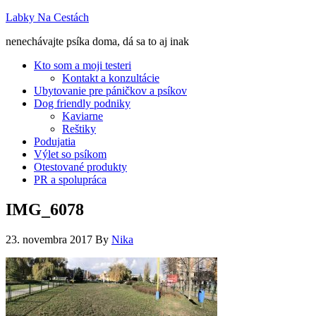
Labky Na Cestách
nenechávajte psíka doma, dá sa to aj inak
Kto som a moji testeri
Kontakt a konzultácie
Ubytovanie pre páničkov a psíkov
Dog friendly podniky
Kaviarne
Reštiky
Podujatia
Výlet so psíkom
Otestované produkty
PR a spolupráca
IMG_6078
23. novembra 2017
By
Nika