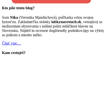
Kto píše tento blog?
Som
Nika
(Veronika Mandúchová), psíčkarka celou svojou
bytosťou. Zakladateľka stránky
labkynacestach.sk
, venujúcej sa
možnostiam ubytovania s našimi psími miláčikmi hlavne na
Slovensku. Nájdeš tu recenzie dogfriendly podnikov,tipy na výlety
so psíkom a mnoho iného.
Čítať viac…
Kam cestuješ?