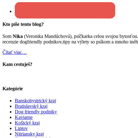
Kto píše tento blog?
Som
Nika
(Veronika Mandúchová), psíčkarka celou svojou bytosťou
recenzie dogfriendly podnikov,tipy na výlety so psíkom a mnoho inéh
Čítať viac…
Kam cestuješ?
Kategórie
Banskobystrický kraj
Bratislavský kraj
Dog friendly podniky
Kaviarne
Košický kraj
Liptov
Nitriansky kraj