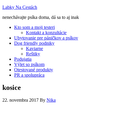
Labky Na Cestách
nenechávajte psíka doma, dá sa to aj inak
Kto som a moji testeri
Kontakt a konzultácie
Ubytovanie pre páničkov a psíkov
Dog friendly podniky
Kaviarne
Reštiky
Podujatia
Výlet so psíkom
Otestované produkty
PR a spolupráca
kosice
22. novembra 2017
By
Nika