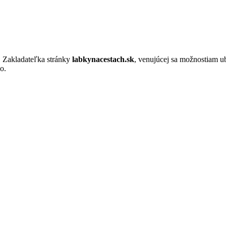
. Zakladateľka stránky
labkynacestach.sk
, venujúcej sa možnostiam u
o.