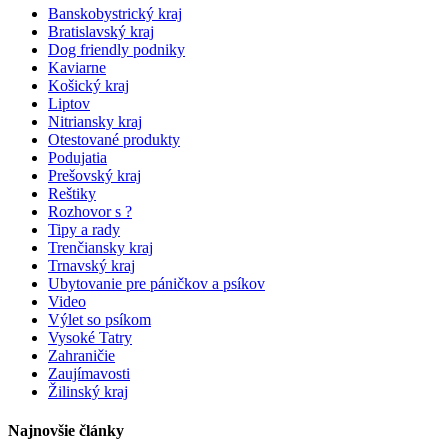
Banskobystrický kraj
Bratislavský kraj
Dog friendly podniky
Kaviarne
Košický kraj
Liptov
Nitriansky kraj
Otestované produkty
Podujatia
Prešovský kraj
Reštiky
Rozhovor s ?
Tipy a rady
Trenčiansky kraj
Trnavský kraj
Ubytovanie pre páničkov a psíkov
Video
Výlet so psíkom
Vysoké Tatry
Zahraničie
Zaujímavosti
Žilinský kraj
Najnovšie články