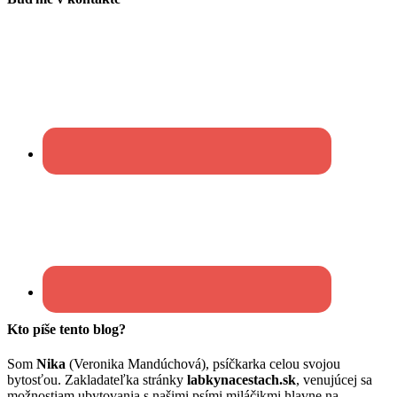
Kto píše tento blog?
Som
Nika
(Veronika Mandúchová), psíčkarka celou svojou
bytosťou. Zakladateľka stránky
labkynacestach.sk
, venujúcej sa
možnostiam ubytovania s našimi psími miláčikmi hlavne na