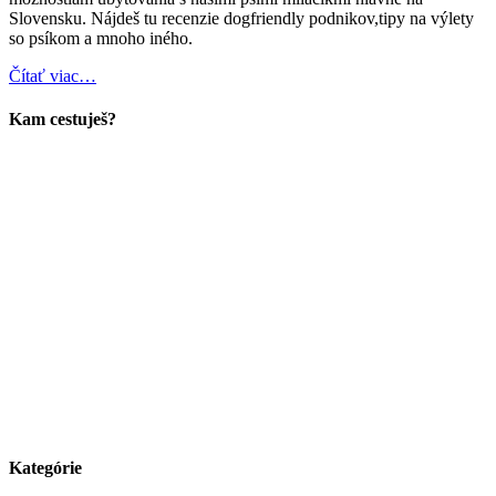
Slovensku. Nájdeš tu recenzie dogfriendly podnikov,tipy na výlety
so psíkom a mnoho iného.
Čítať viac…
Kam cestuješ?
Kategórie