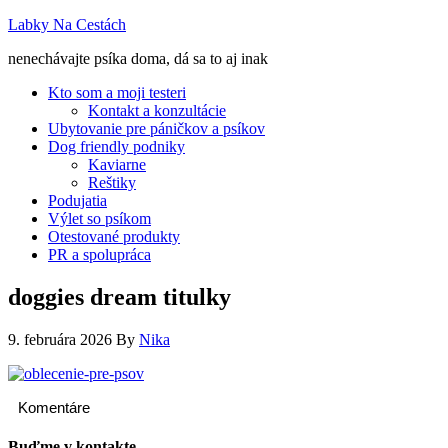
Labky Na Cestách
nenechávajte psíka doma, dá sa to aj inak
Kto som a moji testeri
Kontakt a konzultácie
Ubytovanie pre páničkov a psíkov
Dog friendly podniky
Kaviarne
Reštiky
Podujatia
Výlet so psíkom
Otestované produkty
PR a spolupráca
doggies dream titulky
9. februára 2026
By
Nika
Komentáre
Buďme v kontakte