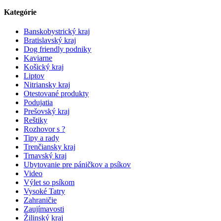
Kategórie
Banskobystrický kraj
Bratislavský kraj
Dog friendly podniky
Kaviarne
Košický kraj
Liptov
Nitriansky kraj
Otestované produkty
Podujatia
Prešovský kraj
Reštiky
Rozhovor s ?
Tipy a rady
Trenčiansky kraj
Trnavský kraj
Ubytovanie pre páničkov a psíkov
Video
Výlet so psíkom
Vysoké Tatry
Zahraničie
Zaujímavosti
Žilinský kraj