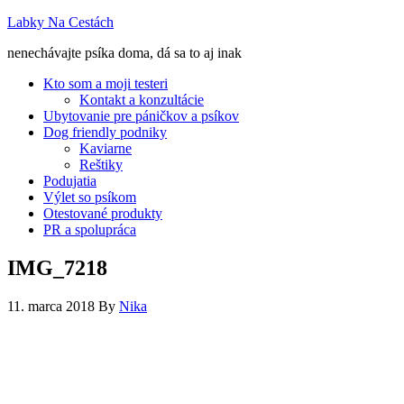
Labky Na Cestách
nenechávajte psíka doma, dá sa to aj inak
Kto som a moji testeri
Kontakt a konzultácie
Ubytovanie pre páničkov a psíkov
Dog friendly podniky
Kaviarne
Reštiky
Podujatia
Výlet so psíkom
Otestované produkty
PR a spolupráca
IMG_7218
11. marca 2018
By
Nika