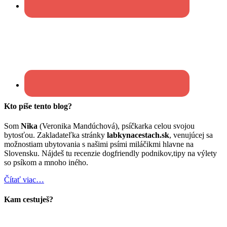
Kto píše tento blog?
Som
Nika
(Veronika Mandúchová), psíčkarka celou svojou
bytosťou. Zakladateľka stránky
labkynacestach.sk
, venujúcej sa
možnostiam ubytovania s našimi psími miláčikmi hlavne na
Slovensku. Nájdeš tu recenzie dogfriendly podnikov,tipy na výlety
so psíkom a mnoho iného.
Čítať viac…
Kam cestuješ?