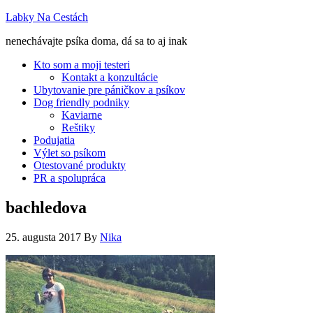
Labky Na Cestách
nenechávajte psíka doma, dá sa to aj inak
Kto som a moji testeri
Kontakt a konzultácie
Ubytovanie pre páničkov a psíkov
Dog friendly podniky
Kaviarne
Reštiky
Podujatia
Výlet so psíkom
Otestované produkty
PR a spolupráca
bachledova
25. augusta 2017
By
Nika