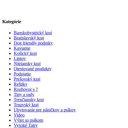
Kategórie
Banskobystrický kraj
Bratislavský kraj
Dog friendly podniky
Kaviarne
Košický kraj
Liptov
Nitriansky kraj
Otestované produkty
Podujatia
Prešovský kraj
Reštiky
Rozhovor s ?
Tipy a rady
Trenčiansky kraj
Trnavský kraj
Ubytovanie pre páničkov a psíkov
Video
Výlet so psíkom
Vysoké Tatry