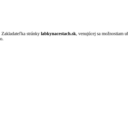
. Zakladateľka stránky
labkynacestach.sk
, venujúcej sa možnostiam u
o.