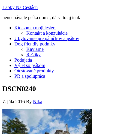
Labky Na Cestách
nenechávajte psíka doma, dá sa to aj inak
Kto som a moji testeri
Kontakt a konzultácie
Ubytovanie pre páničkov a psíkov
Dog friendly podniky
Kaviarne
Reštiky
Podujatia
Výlet so psíkom
Otestované produkty
PR a spolupráca
DSCN0240
7. júla 2016
By
Nika