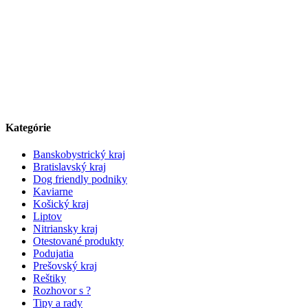
Kategórie
Banskobystrický kraj
Bratislavský kraj
Dog friendly podniky
Kaviarne
Košický kraj
Liptov
Nitriansky kraj
Otestované produkty
Podujatia
Prešovský kraj
Reštiky
Rozhovor s ?
Tipy a rady