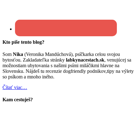
Kto píše tento blog?
Som
Nika
(Veronika Mandúchová), psíčkarka celou svojou
bytosťou. Zakladateľka stránky
labkynacestach.sk
, venujúcej sa
možnostiam ubytovania s našimi psími miláčikmi hlavne na
Slovensku. Nájdeš tu recenzie dogfriendly podnikov,tipy na výlety
so psíkom a mnoho iného.
Čítať viac…
Kam cestuješ?