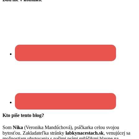
Kto píše tento blog?
Som
Nika
(Veronika Mandúchová), psíčkarka celou svojou
bytosťou. Zakladateľka stránky
labkynacestach.sk
, venujúcej sa
možnostiam ubytovania s našimi psími miláčikmi hlavne na