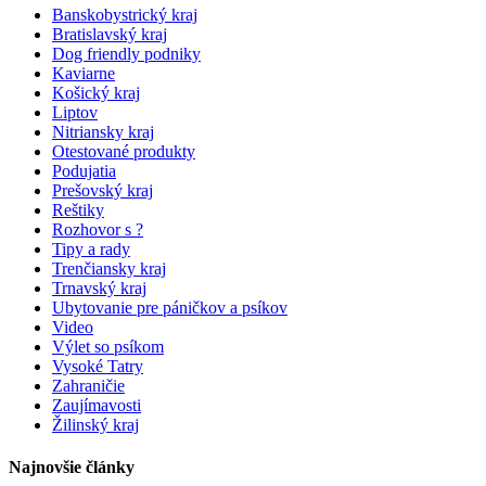
Banskobystrický kraj
Bratislavský kraj
Dog friendly podniky
Kaviarne
Košický kraj
Liptov
Nitriansky kraj
Otestované produkty
Podujatia
Prešovský kraj
Reštiky
Rozhovor s ?
Tipy a rady
Trenčiansky kraj
Trnavský kraj
Ubytovanie pre páničkov a psíkov
Video
Výlet so psíkom
Vysoké Tatry
Zahraničie
Zaujímavosti
Žilinský kraj
Najnovšie články