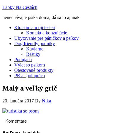
Labky Na Cestách
nenechávajte psíka doma, dá sa to aj inak
Kto som a moji testeri
Kontakt a konzultácie
Ubytovanie pre páničkov a psíkov
Dog friendly podniky
Kaviarne
Reštiky
Podujatia
Výlet so psíkom
Otestované produkty
PR a spolupráca
Malý a veľký grič
20. januára 2017
By
Nika
Komentáre
Buďme v kontakte