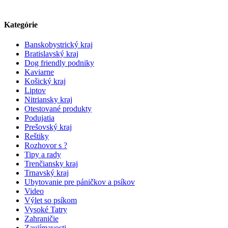
Kategórie
Banskobystrický kraj
Bratislavský kraj
Dog friendly podniky
Kaviarne
Košický kraj
Liptov
Nitriansky kraj
Otestované produkty
Podujatia
Prešovský kraj
Reštiky
Rozhovor s ?
Tipy a rady
Trenčiansky kraj
Trnavský kraj
Ubytovanie pre páničkov a psíkov
Video
Výlet so psíkom
Vysoké Tatry
Zahraničie
Zaujímavosti