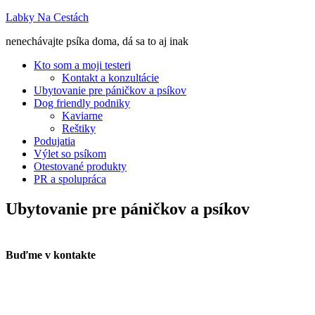
Labky Na Cestách
nenechávajte psíka doma, dá sa to aj inak
Kto som a moji testeri
Kontakt a konzultácie
Ubytovanie pre páničkov a psíkov
Dog friendly podniky
Kaviarne
Reštiky
Podujatia
Výlet so psíkom
Otestované produkty
PR a spolupráca
Ubytovanie pre páničkov a psíkov
Buďme v kontakte