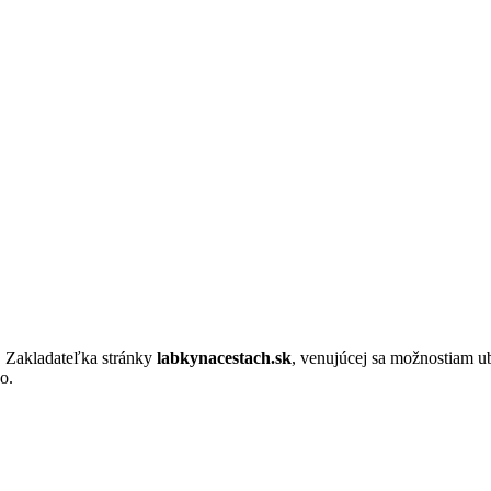
. Zakladateľka stránky
labkynacestach.sk
, venujúcej sa možnostiam u
o.