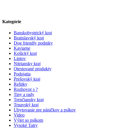
Kategórie
Banskobystrický kraj
Bratislavský kraj
Dog friendly podniky
Kaviarne
Košický kraj
Liptov
Nitriansky kraj
Otestované produkty
Podujatia
Prešovský kraj
Reštiky
Rozhovor s ?
Tipy a rady
Trenčiansky kraj
Trnavský kraj
Ubytovanie pre páničkov a psíkov
Video
Výlet so psíkom
Vysoké Tatry