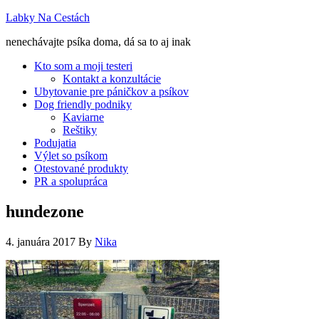
Labky Na Cestách
nenechávajte psíka doma, dá sa to aj inak
Kto som a moji testeri
Kontakt a konzultácie
Ubytovanie pre páničkov a psíkov
Dog friendly podniky
Kaviarne
Reštiky
Podujatia
Výlet so psíkom
Otestované produkty
PR a spolupráca
hundezone
4. januára 2017
By
Nika