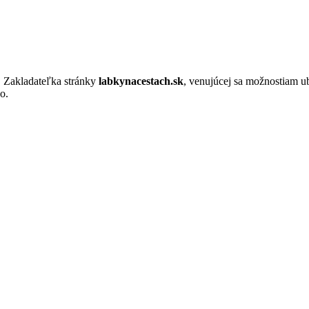
. Zakladateľka stránky
labkynacestach.sk
, venujúcej sa možnostiam u
o.