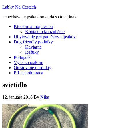
Labky Na Cestách
nenechávajte psíka doma, dá sa to aj inak
Kto som a moji testeri
Kontakt a konzultácie
Ubytovanie pre páničkov a psíkov
Dog friendly podniky
Kaviarne
Reštiky
Podujatia
Výlet so psíkom
Otestované produkty
PR a spolupráca
svietidlo
12. januára 2018
By
Nika