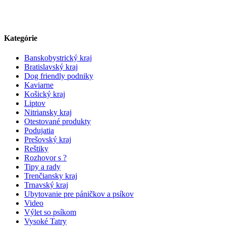
Kategórie
Banskobystrický kraj
Bratislavský kraj
Dog friendly podniky
Kaviarne
Košický kraj
Liptov
Nitriansky kraj
Otestované produkty
Podujatia
Prešovský kraj
Reštiky
Rozhovor s ?
Tipy a rady
Trenčiansky kraj
Trnavský kraj
Ubytovanie pre páničkov a psíkov
Video
Výlet so psíkom
Vysoké Tatry