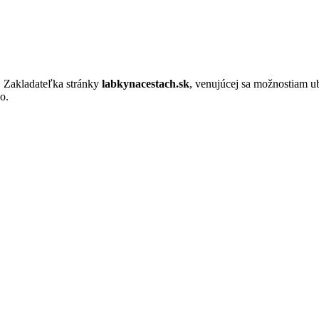
. Zakladateľka stránky
labkynacestach.sk
, venujúcej sa možnostiam u
o.