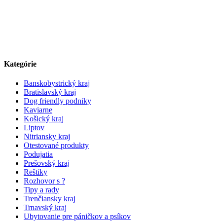
Kategórie
Banskobystrický kraj
Bratislavský kraj
Dog friendly podniky
Kaviarne
Košický kraj
Liptov
Nitriansky kraj
Otestované produkty
Podujatia
Prešovský kraj
Reštiky
Rozhovor s ?
Tipy a rady
Trenčiansky kraj
Trnavský kraj
Ubytovanie pre páničkov a psíkov