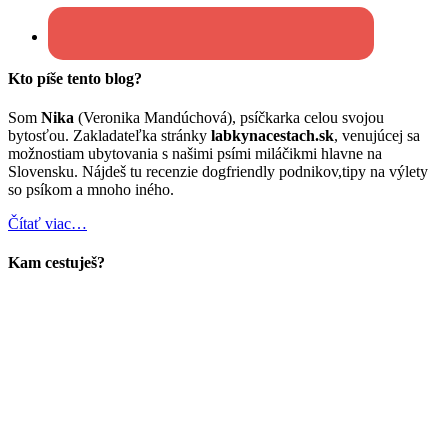
Kto píše tento blog?
Som
Nika
(Veronika Mandúchová), psíčkarka celou svojou
bytosťou. Zakladateľka stránky
labkynacestach.sk
, venujúcej sa
možnostiam ubytovania s našimi psími miláčikmi hlavne na
Slovensku. Nájdeš tu recenzie dogfriendly podnikov,tipy na výlety
so psíkom a mnoho iného.
Čítať viac…
Kam cestuješ?