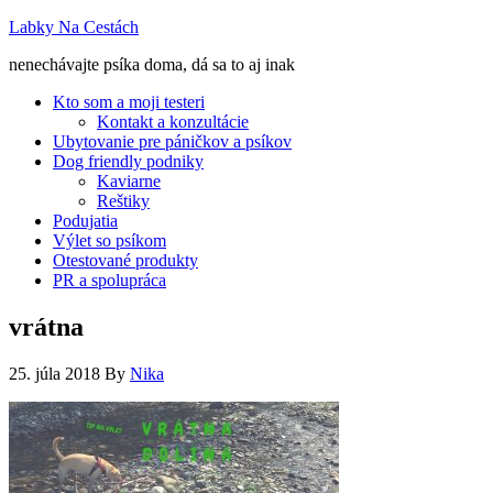
Labky Na Cestách
nenechávajte psíka doma, dá sa to aj inak
Kto som a moji testeri
Kontakt a konzultácie
Ubytovanie pre páničkov a psíkov
Dog friendly podniky
Kaviarne
Reštiky
Podujatia
Výlet so psíkom
Otestované produkty
PR a spolupráca
vrátna
25. júla 2018
By
Nika