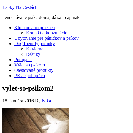
Labky Na Cestách
nenechávajte psíka doma, dá sa to aj inak
Kto som a moji testeri
Kontakt a konzultácie
Ubytovanie pre páničkov a psíkov
Dog friendly podniky
Kaviarne
Reštiky
Podujatia
Výlet so psíkom
Otestované produkty
PR a spolupráca
vylet-so-psikom2
18. januára 2016
By
Nika