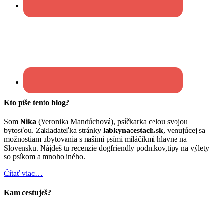
Kto píše tento blog?
Som
Nika
(Veronika Mandúchová), psíčkarka celou svojou
bytosťou. Zakladateľka stránky
labkynacestach.sk
, venujúcej sa
možnostiam ubytovania s našimi psími miláčikmi hlavne na
Slovensku. Nájdeš tu recenzie dogfriendly podnikov,tipy na výlety
so psíkom a mnoho iného.
Čítať viac…
Kam cestuješ?