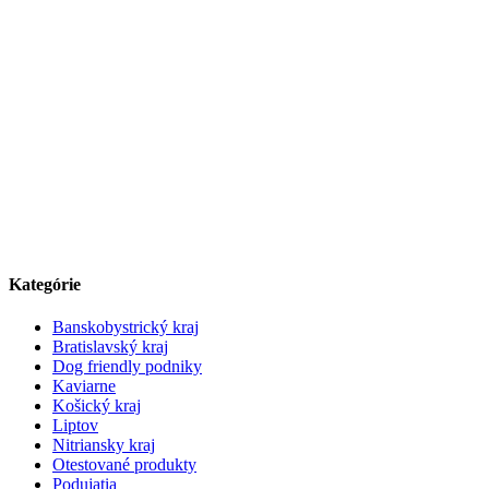
Kategórie
Banskobystrický kraj
Bratislavský kraj
Dog friendly podniky
Kaviarne
Košický kraj
Liptov
Nitriansky kraj
Otestované produkty
Podujatia